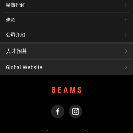
疑難排解
條款
公司介紹
人才招募
Global Website
FACEBOOK
INSTAGRAM