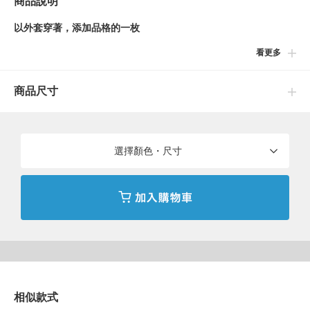
商品說明
以外套穿著，添加品格的一枚
看更多
■設計
以五種鏤空花樣拼接而成的立體感拼布設計為亮點，展現層次豐富
商品尺寸
的視覺效果。將細緻透膚編織背心與輕盈天竺質料層層疊加，單穿
即可打造亮麗造型。雖採用了單色調設計，卻透過材質與織法變化
營造出節奏感與存在感，是風格鮮明的主角級單品。
選擇顏色・尺寸
■搭配
單穿即可展現成熟洗練的造型風格。建議搭配軍裝褲或剪裁感丹寧
等略帶粗獷氣息的下身單品，透過質感對比營造穿搭層次。
■尺寸
寬度適中的寬鬆剪裁，可將鈕扣扣起當作上衣穿著，或敞開作為罩
衫外搭，皆能呈現平衡自然的輪廓比例。
相似款式