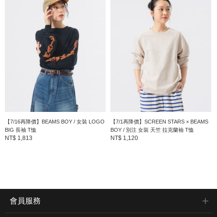
【7/16再降價】BEAMS BOY / 女裝 LOGO
【7/1再降價】SCREEN STARS × BEAMS
BIG 長袖 T恤
BOY / 別注 女裝 天竺 拉克蘭袖 T恤
NT$ 1,813
NT$ 1,120
會員服務