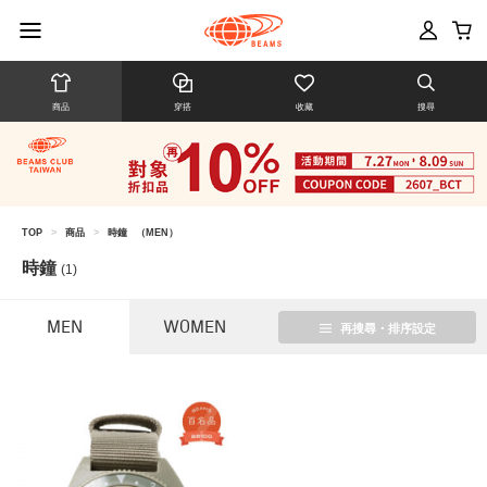
商品
穿搭
收藏
搜尋
TOP
>
商品
>
時鐘
（MEN）
時鐘
(1)
MEN
WOMEN
再搜尋・排序設定