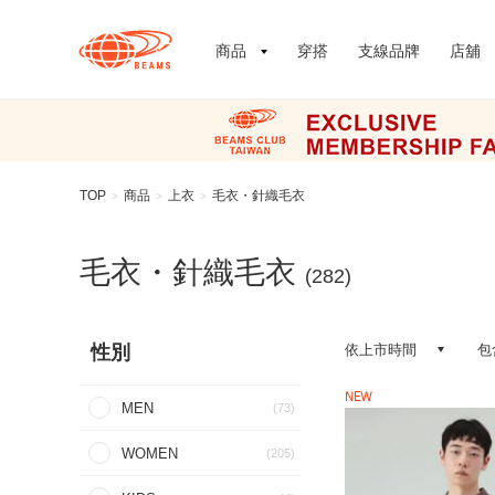
商品
穿搭
支線品牌
店舖
TOP
商品
上衣
毛衣・針織毛衣
>
>
>
毛衣・針織毛衣
(282)
性別
依上市時間
包
NEW
MEN
(73)
WOMEN
(205)