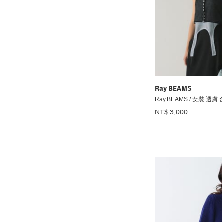
Ray BEAMS
Ray BEAMS / 女裝 透
NT$ 3,000