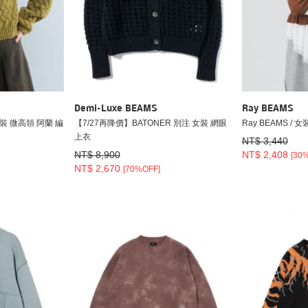
Demi-Luxe BEAMS
Ray BEAMS
女裝 微高領 阿蘭 編
【7/27再降價】BATONER 別注 女裝 網眼
Ray BEAMS /
上衣
NT$ 3,440
NT$ 8,900
NT$ 2,408
[30
NT$ 2,670
[70%OFF]