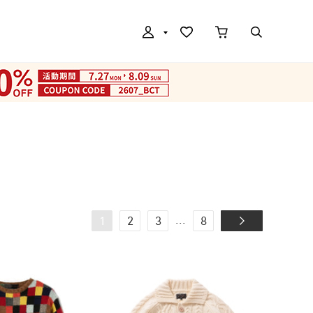
...
1
2
3
8