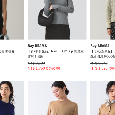
Ray BEAMS
Ray BEAMS
膚 合身 開襟衫
【再9折對象品】Ray BEAMS / 女裝 羅紋
【再9折對象品】Ray
露肩 針織衫
羅紋 針織 POLO
NT$ 3,500
NT$ 3,640
NT$ 1,750
NT$ 1,820
[50%OFF]
[50