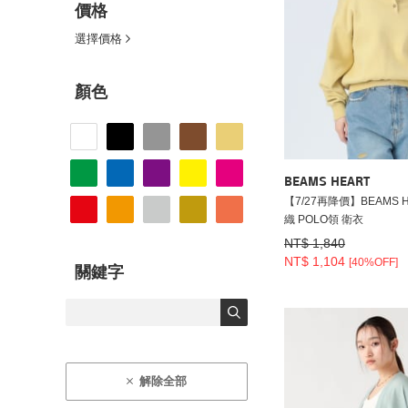
價格
選擇價格
顏色
BEAMS HEART
【7/27再降價】BEAMS H
織 POLO領 衛衣
NT$ 1,840
NT$ 1,104
[40%OFF]
關鍵字
解除全部