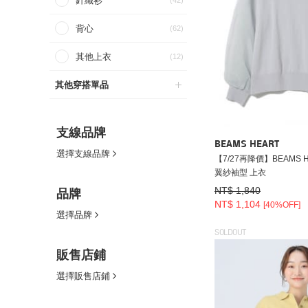
針織衫
(42)
背心
(62)
其他上衣
(12)
其他穿搭單品
支線品牌
BEAMS HEART
選擇支線品牌
【7/27再降價】BEAMS H
翼紗袖型 上衣
NT$ 1,840
品牌
NT$ 1,104
[40%OFF]
選擇品牌
SOLDOUT
販售店鋪
選擇販售店鋪