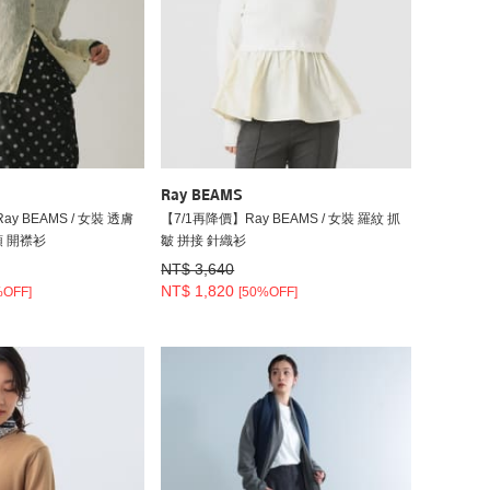
Ray BEAMS
 BEAMS / 女裝 透膚
【7/1再降價】Ray BEAMS / 女裝 羅紋 抓
領 開襟衫
皺 拼接 針織衫
NT$ 3,640
NT$ 1,820
%OFF]
[50%OFF]