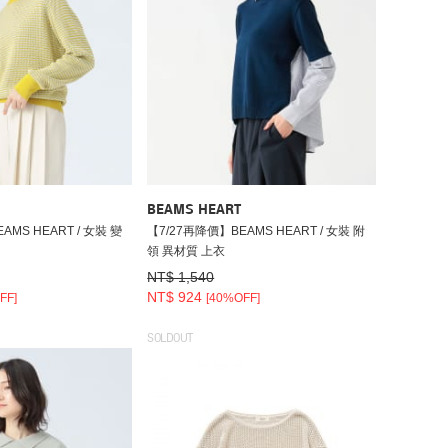
BEAMS HEART
AMS HEART / 女裝 變
【7/27再降價】BEAMS HEART / 女裝 附
領 異材質 上衣
NT$ 1,540
NT$ 924
FF]
[40%OFF]
SOLDOUT