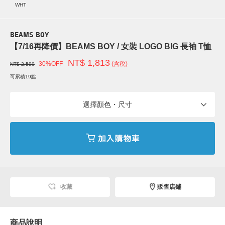
WHT
BEAMS BOY
【7/16再降價】BEAMS BOY / 女裝 LOGO BIG 長袖 T恤
NT$ 1,813
30%OFF
(含稅)
NT$ 2,590
可累積19點
選擇顏色・尺寸
收藏
販售店鋪
商品說明