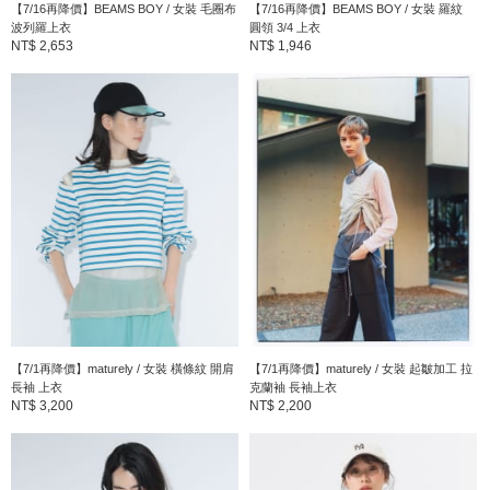
【7/16再降價】BEAMS BOY / 女裝 毛圈布
【7/16再降價】BEAMS BOY / 女裝 羅紋
波列羅上衣
圓領 3/4 上衣
NT$ 2,653
NT$ 1,946
【7/1再降價】maturely / 女裝 橫條紋 開肩
【7/1再降價】maturely / 女裝 起皺加工 拉
長袖 上衣
克蘭袖 長袖上衣
NT$ 3,200
NT$ 2,200