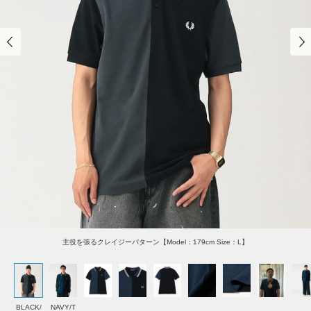
主役を張るクレイジーパターン【Model：179cm Size：L】
BLACK/
NAVY/T