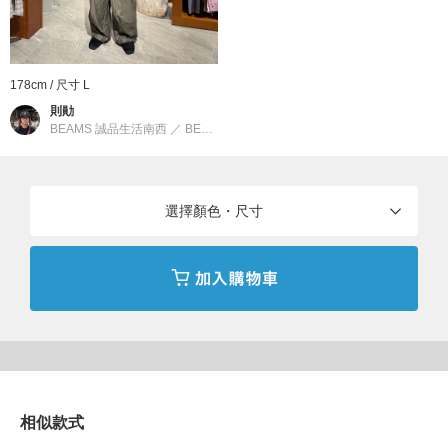
※商品色澤會依據環境光源或個人的手機電腦螢幕顯示而有些許不
同，如實際商品有色差之情況敬請見諒。
※請參考與實品顏色較為接近的商品單品照。
178cm / 尺寸 L
※刊登的尺寸是以樣品丈量，與實際商品可能會有誤差產生。
則勛
BEAMS 誠品生活南西
／
BEAMS
FRED PERRY
FRED PERRY起源於英國，由曾經征服世界四大網球公開賽贏得
選擇顏色・尺寸
「大滿貫」至高無上榮譽的傳奇網球選手Frederick John Perry於
1952年創立。品牌得到溫布頓的正式授權，得以生產象徵公開賽
最高榮譽的「月桂樹」標誌繡於胸前的POLO衫。
1960年代，影響全世界的Mods文化誕生於當時世界流行文化最先
端的倫敦加拿比街(Carnaby Street)。 版型合身的FRED PERRY
也貼近了當時年輕人在夜店熱舞通宵的生活。 從此FRED PERRY
從一個運動品牌，轉變到與前衛流行話題形影不離的關係，也確立
相似款式
了世界上絕無僅有的獨特品牌風格地位。