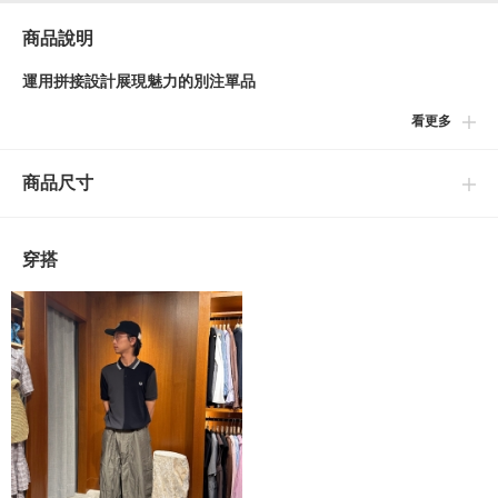
商品說明
運用拼接設計展現魅力的別注單品
看更多
■設計
以定番的「M3600」為基底，衣身左右採用不同配色的一款別注單
商品尺寸
品。具備特徵性的配色設計易於作為主角單品，融入造型之中。
■細節
穿搭
衣領的滾邊及胸口的LOGO自然地融入整體設計，並增添適度的亮
點。俐落洗練的版型則為休閒的衣裝打扮營造出大人般沉穩的氛
圍。
■養護方法
可水洗・乾洗
（詳細請參閱商品附屬的洗滌標籤）