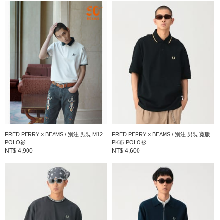
到店詢問時請告知店員下方的商品編號
商品編號：11-02-0585-060
» 聯絡我們
商品詳細
性別
：
MEN
分類
：
襯衫・罩衫
＞
Polo衫
尺寸
：
S、M、L、XL
FRED PERRY × BEAMS / 別注 男裝 M12
FRED PERRY × BEAMS / 別注 男裝 寬版
POLO衫
PK布 POLO衫
NT$ 4,900
NT$ 4,600
素材
：
棉100%
產地
：
中國製造
商品編號
：
11-02-0585-060