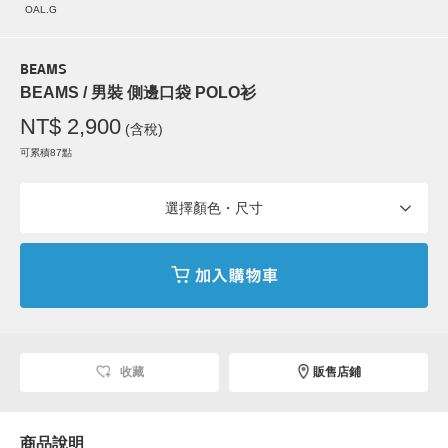
OAL.G
BEAMS
BEAMS / 男裝 側邊口袋 POLO衫
NT$ 2,900
(含稅)
可累積87點
選擇顏色・尺寸
收藏
販售店鋪
商品說明