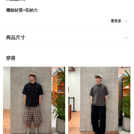
機能材質+収納力
看更多
■設計
配置於側邊的大尺寸口袋令人印象深刻，具備優異吸濕速乾性與彈
商品尺寸
性的機能POLO衫。雖然使用機能材質，但仍打造出極具設計感的
外觀。
穿搭
■細節
兩側口袋擁有可收納手機等物品的實用尺寸感。特徵在於即便未放
入物品，口袋開口也會呈現稍微張開的立體感版型設計。
■尺寸
【寬鬆剪裁】
肩寬與身寬皆保有充裕空間的輪廓。並非單純寬大，而是透過層次
感讓整體維持俐落，兼具時尚感與舒適度的尺寸平衡為其特徵。