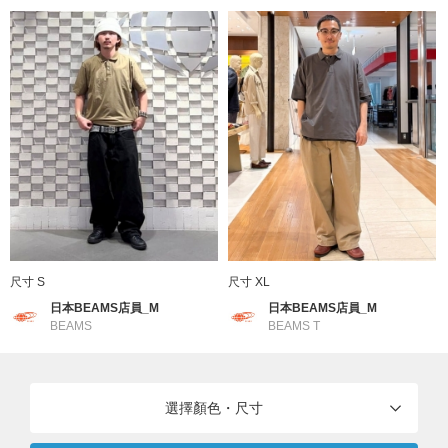
分類
：
襯衫・罩衫
＞
Polo衫
尺寸
：
S、M、L、XL
本體：聚酯纖維100% 羅紋部分：聚酯纖維98% 彈
素材
：
性纖維2%
產地
：
中國製造
商品編號
：
11-02-0593-286
尺寸 S
尺寸 XL
日本BEAMS店員_M
日本BEAMS店員_M
BEAMS
BEAMS T
選擇顏色・尺寸