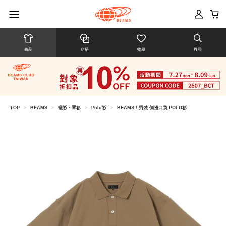
商品
穿搭
收藏
搜尋
TOP
>
BEAMS
>
襯衫・罩衫
>
Polo衫
>
BEAMS / 男裝 側邊口袋 POLO衫