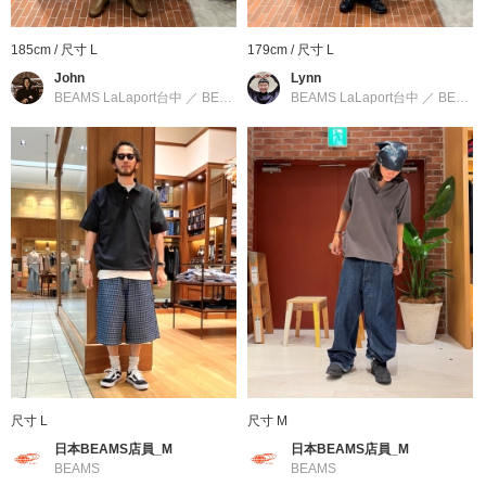
■材質
使用輕量且通氣性出色的網眼狀機能材質。具備高彈性與吸水速乾
185cm / 尺寸 L
179cm / 尺寸 L
性，即便在容易流汗的季節也不易感到黏膩，穿著感十分舒適。
John
Lynn
BEAMS LaLaport台中
／
BEAMS
BEAMS LaLaport台中
／
BEAMS
BEAMS
創立於1976年的男裝休閒支線。以BASIC & EXCITING"的主題詮
釋追求日常中舒適的穿著。加入了各種世界趨勢流行元素，以運動
裝、工作裝、軍裝等休閒服飾為基礎，結合美式學院風、搖滾、街
頭等混合穿搭。提案出屬於BEAMS的美式休閒文化風格。
到店詢問時請告知店員下方的商品編號
商品編號：11-02-0593-286
» 聯絡我們
尺寸 L
尺寸 M
商品詳細
日本BEAMS店員_M
日本BEAMS店員_M
BEAMS
BEAMS
性別
：
MEN