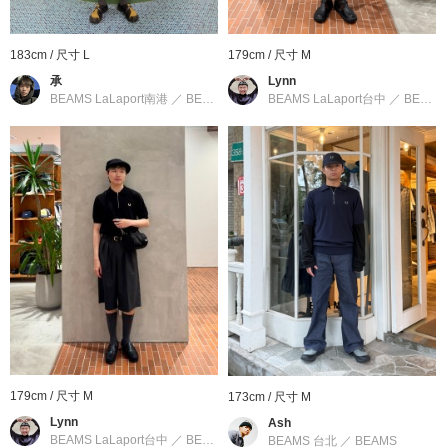
1960年代，影響全世界的Mods文化誕生於當時世界流行文化最先
端的倫敦加拿比街(Carnaby Street)。 版型合身的FRED PERRY
183cm / 尺寸 L
179cm / 尺寸 M
也貼近了當時年輕人在夜店熱舞通宵的生活。 從此FRED PERRY
承
Lynn
從一個運動品牌，轉變到與前衛流行話題形影不離的關係，也確立
BEAMS LaLaport南港
／
BEAMS
BEAMS LaLaport台中
／
BEAMS
了世界上絕無僅有的獨特品牌風格地位。
到店詢問時請告知店員下方的商品編號
商品編號：11-05-0260-060
» 聯絡我們
商品詳細
性別
：
MEN
分類
：
襯衫・罩衫
＞
Polo衫
179cm / 尺寸 M
173cm / 尺寸 M
尺寸
：
S、M、L、XL
Lynn
Ash
BEAMS LaLaport台中
／
BEAMS
BEAMS 台北
／
BEAMS