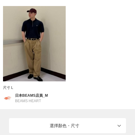
本體：棉100% 羅紋部分：棉92% 尼龍7% 彈性纖
素材
：
維1%
產地
：
中國製造
商品編號
：
11-05-0260-060
尺寸 L
日本BEAMS店員_M
BEAMS HEART
選擇顏色・尺寸