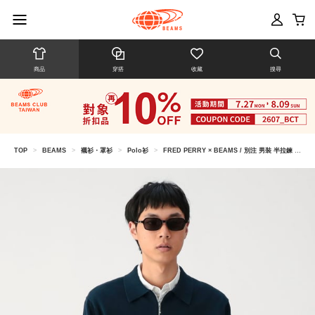
商品
穿搭
收藏
搜尋
TOP
>
BEAMS
>
襯衫・罩衫
>
Polo衫
>
FRED PERRY × BEAMS / 別注 男裝 半拉鍊 針織 POLO衫