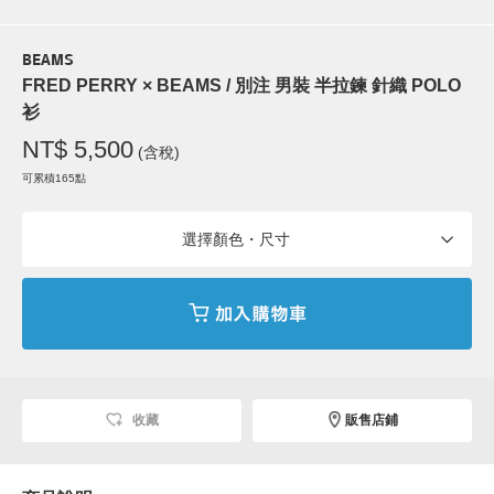
BEAMS
FRED PERRY × BEAMS / 別注 男裝 半拉鍊 針織 POLO
衫
NT$ 5,500
(含稅)
可累積165點
選擇顏色・尺寸
收藏
販售店鋪