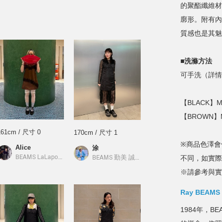
的聚酯纖維材
廓形。附有內
質感也是其魅
■洗滌方法
可手洗（詳情
【BLACK】Mo
【BROWN】Mo
161cm / 尺寸 0
170cm / 尺寸 1
※商品色澤會
Alice
涂
不同，如實際
BEAMS LaLaport南港
／
Ray BEAMS
／
Ray BEAMS
BEAMS 勤美 誠品綠園道
／
Ray BEAMS
※請參考與實
Ray BEAMS
1984年，BE