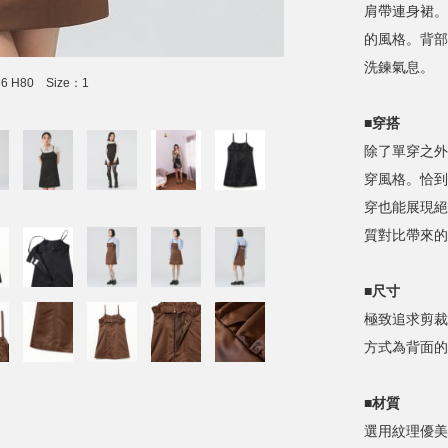
肩帶連身裙。
的風格。背部
洗鍊氣息。
56 H80 Size：1
■穿搭
除了單穿之外
穿風格。恰到
穿也能展現絕
質對比帶來的
■尺寸
極致追求剪裁
方式為背面的
■材質
選用紋理優美