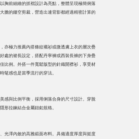
以胸前細緻的抓褶設計為亮點，整體呈現極簡俐落
大膽的鏤空剪裁，營造出連背影都經過精密計算的
，亦極力推薦內搭條紋襯衫或微透膚上衣的層次疊
好處的裙長設定，搭配丹寧褲或西裝長褲的下身疊
佳比例。外搭一件寬鬆版型的針織開襟衫，享受材
時髦感也是當季流行的穿法。
美感與比例平衡，採用俐落合身的尺寸設計。穿脫
隱形拉鍊結合金屬鈕釦規格。
、光澤內斂的高雅緞面布料。具備適度厚度與挺度