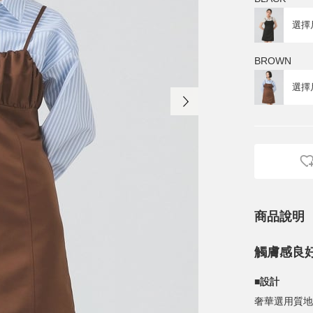
BROWN
商品說明
觸膚感良
■設計
奢華選用質地