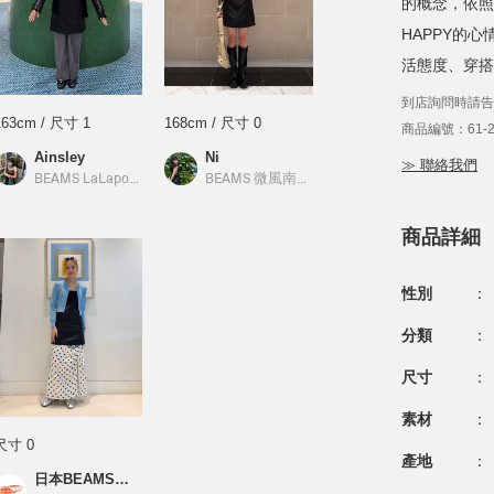
的概念，依照
HAPPY的心
活態度、穿搭
到店詢問時請告
163cm / 尺寸 1
168cm / 尺寸 0
商品編號：61-26
Ainsley
Ni
≫ 聯絡我們
／
Ray BEAMS
BEAMS LaLaport南港
／
Ray BEAMS
BEAMS 微風南山
／
Ray BEAMS
商品詳細
性別
：
分類
：
尺寸
：
素材
：
尺寸 0
產地
：
日本BEAMS店員_M