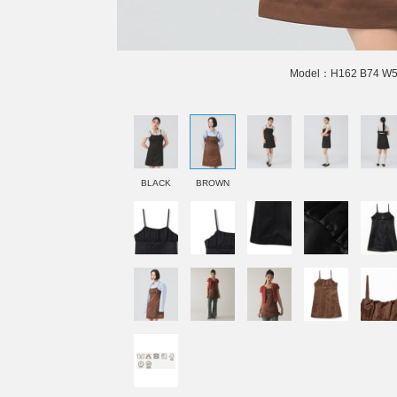
Model：H162 B74 W
BLACK
BROWN