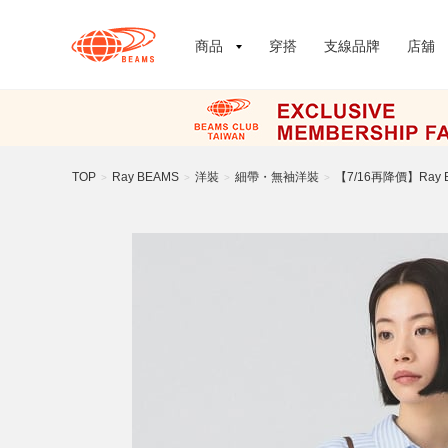
商品
穿搭
支線品牌
店舖
TOP
Ray BEAMS
洋裝
細帶・無袖洋裝
【7/16再降價】Ray 
>
>
>
>