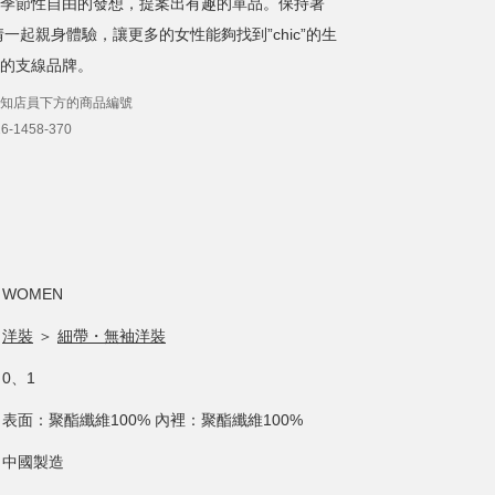
季節性自由的發想，提案出有趣的單品。保持著
情一起親身體驗，讓更多的女性能夠找到”chic”的生
的支線品牌。
知店員下方的商品編號
-1458-370
WOMEN
洋裝
＞
細帶・無袖洋裝
0、1
表面：聚酯纖維100% 內裡：聚酯纖維100%
中國製造