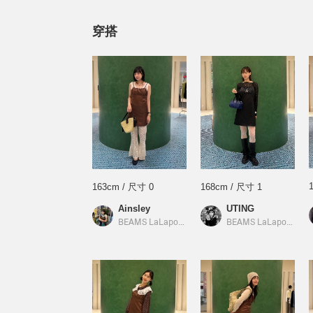
穿搭
163cm / 尺寸 0
168cm / 尺寸 1
Ainsley
UTING
BEAMS LaLaport南港
／
Ray BEAMS
BEAMS LaLaport南港