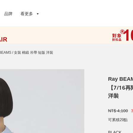
品牌
看更多
BEAMS / 女裝 棉緞 吊帶 短版 洋裝
Ray BEA
【7/16再
洋裝
NT$ 4,100
可累積29點
BLACK