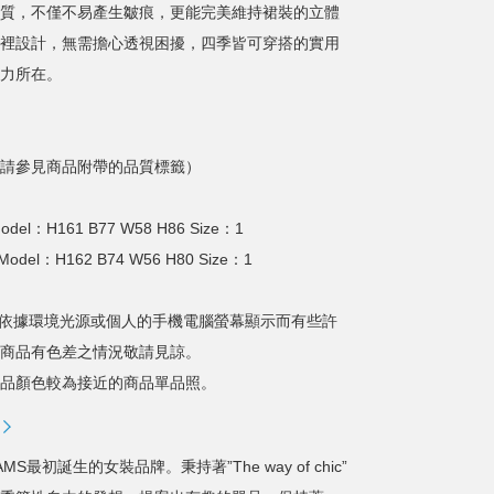
質，不僅不易產生皺痕，更能完美維持裙裝的立體
裡設計，無需擔心透視困擾，四季皆可穿搭的實用
力所在。
請參見商品附帶的品質標籤）
del：H161 B77 W58 H86 Size：1
del：H162 B74 W56 H80 Size：1
依據環境光源或個人的手機電腦螢幕顯示而有些許
商品有色差之情況敬請見諒。
品顏色較為接近的商品單品照。
AMS最初誕生的女裝品牌。秉持著”The way of chic”