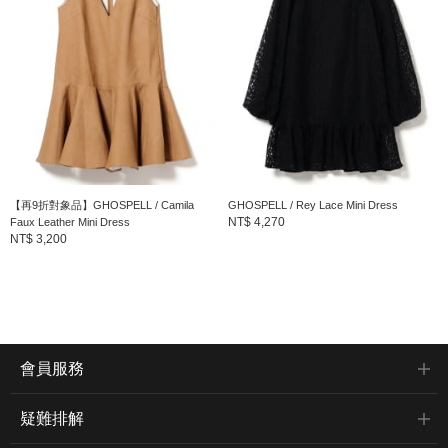
【再9折對象品】GHOSPELL / Camila
GHOSPELL / Rey Lace Mini Dress
NT$ 4,270
Faux Leather Mini Dress
NT$ 3,200
會員服務
疑難排解