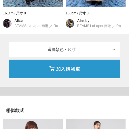
穿搭比例。
161cm / 尺寸 0
163cm / 尺寸 0
■材質
Alice
Ainsley
BEAMS LaLaport南港
／
Ray BEAMS
BEAMS LaLaport南港
／
Ray BEAMS
垂墜感與彈性之間的絕佳平衡，打造出完美的修身效果。具備不易
起皺的特性，即使長時間穿著也能保持無負擔的舒適感，為其魅力
所在。
選擇顏色・尺寸
■洗滌方法
可手洗（詳情請參見商品附帶的品質標籤）
【BLACK】Model：H168 B81 W60 H89 Size：1
【YELLOW】Model：H162 B74 W56 H80 Size：1
布料厚度：普通
相似款式
透膚感：無
伸縮性：無