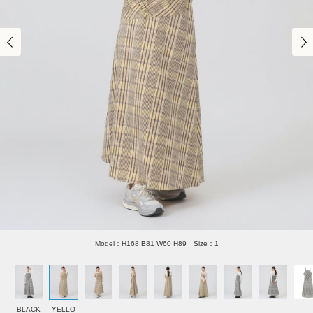
Model：H168 B81 W60 H89 Size：1
BLACK
YELLO