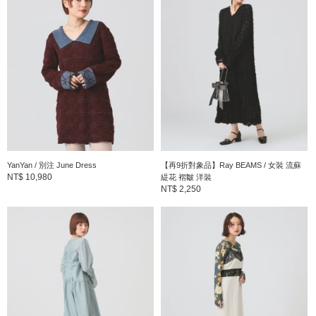
光澤感：無
內裡：有
※商品色澤會依據環境光源或個人的手機電腦螢幕顯示而有些許不
同，如實際商品有色差之情況敬請見諒。
※請參考與實品顏色較為接近的商品單品照。
Ray BEAMS
YanYan / 別注 June Dress
【再9折對象品】Ray BEAMS / 女裝 流蘇
1984年，BEAMS最初誕生的女裝品牌。秉持著”The way of chic”
NT$ 10,980
緹花 褶皺 洋裝
NT$ 2,250
的概念，依照季節性自由的發想，提案出有趣的單品。保持著
HAPPY的心情一起親身體驗，讓更多的女性能夠找到”chic”的生活
態度、穿搭的支線品牌。
到店詢問時請告知店員下方的商品編號
商品編號：61-26-1435-370
» 聯絡我們