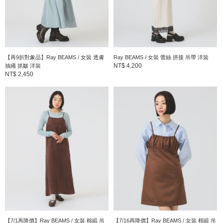
商品詳細
性別
：
WOMEN
【再9折對象品】Ray BEAMS / 女裝 透膚
Ray BEAMS / 女裝 蕾絲 拼接 吊帶 洋裝
分類
：
洋裝
＞
洋裝
NT$ 4,200
抽繩 抓皺 洋裝
NT$ 2,450
尺寸
：
0、1
表面：纖維62% 再生纖維(纖維素)19% 棉10% 縲縈
素材
：
6% 聚氨酯3% 內裡：聚酯纖維100%
產地
：
中國製造
商品編號
：
61-26-1435-370
【7/1再降價】Ray BEAMS / 女裝 棉緞 吊
【7/16再降價】Ray BEAMS / 女裝 棉緞 吊