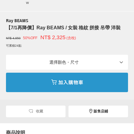
W
Ray BEAMS
【7/1再降價】Ray BEAMS / 女裝 格紋 拼接 吊帶 洋裝
NT$ 2,325
50%OFF
(含稅)
NT$ 4,650
可累積24點
選擇顏色・尺寸
收藏
販售店鋪
商品說明