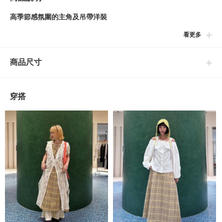
高季節感氛圍的主角及吊帶洋裝
看更多
■設計
表面帶有蓬鬆凹凸紋理的材質特性，展現出春季氛圍，是一款百搭
商品尺寸
實穿的格紋細肩帶洋裝。不規則的格紋配置能巧妙分散視覺焦點，
營造出慵懶隨性的印象。細緻華麗的肩帶調節釦，以及帶有些許修
身剪裁的腰部線條皆是設計亮點。向下延伸的優美傘狀輪廓，恰到
穿搭
好處地抑制了過度的甜美感，展現大人感的高質感印象。
■穿搭
根據內搭單品的不同，是款從春季到秋季皆能跨季穿著的單品。推
薦與透膚材質的上衣或合身的窄版羅紋針織衫疊穿以提升整體質
感；或是搭配T恤、LOGO上衣，輕鬆打造大人感的休閒風格。
■尺寸
臀部周圍帶有些微寬鬆感，不過於貼合身形，能營造出俐落修長的