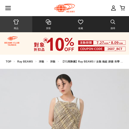
商品
穿搭
收藏
搜尋
TOP
>
Ray BEAMS
>
洋裝
>
洋裝
>
【7/1再降價】Ray BEAMS / 女裝 格紋 拼接 吊帶 洋裝