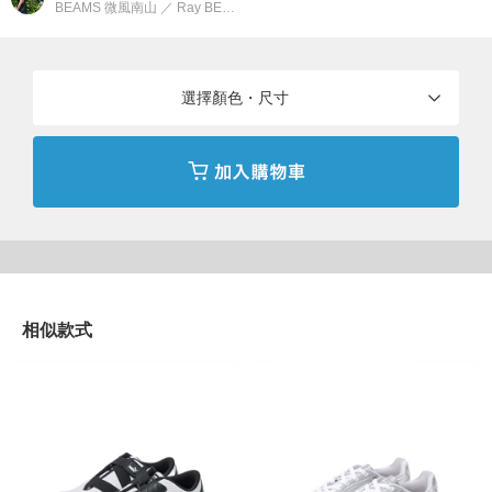
BEAMS 微風南山
／
Ray BEAMS
選擇顏色・尺寸
相似款式