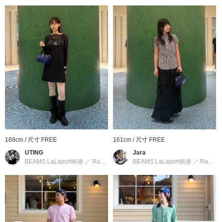
※請參考與實品顏色較為接近的商品單品照。
※刊登的尺寸是以樣品丈量，與實際商品可能會有誤差產生。
※刊登的尺寸是以樣品丈量，與實際商品可能會有些微誤差產生。
PUMA
到店詢問時請告知店員下方的商品編號
商品編號：14-61-0187-098
» 聯絡我們
168cm / 尺寸 FREE
161cm / 尺寸 FREE
UTING
Jara
BEAMS LaLaport南港
／
Ray BEAMS
BEAMS LaLaport南港
／
Ray BEAMS
商品詳細
性別
：
WOMEN
分類
：
包包
＞
托特包