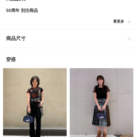
50周年 別注商品
看更多
■別注亮點
運用鮮豔同時兼具高雅雅致的限定配色，全新打造而成的別注特別
商品尺寸
訂製包款。手提包內側貼心施以專屬的「〈Ray BEAMS〉LOGO
織標」，打開包包取物時，都能感受到聯名款獨一無二的細節美
學。
穿搭
■設計
具備立體挺括的高級感輪廓，搭配令人一眼傾心的精緻小巧提把設
計。在充滿運動機能感的隨性骨骼中，巧妙揉合了當代洗鍊的摩登
優雅氛圍。
■穿搭
無需繁複裝飾，僅需隨手加入日常著用中，便能瞬間為現有的穿搭
注入鮮明的層次時髦感。不論是與寬鬆的大學衛衣或率性丹寧牛仔