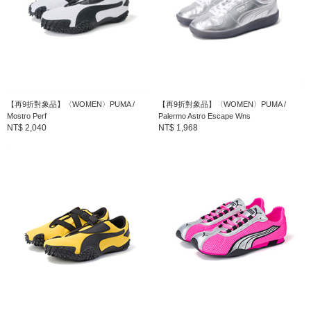
【再9折對象品】〈WOMEN〉PUMA /
【再9折對象品】〈WOMEN〉PUMA /
Mostro Perf
Palermo Astro Escape Wns
NT$ 2,040
NT$ 1,968