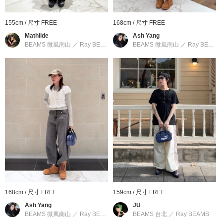
褲組合、穿出俐落的街頭休閒風；或是與充滿女人味的飄逸洋裝一
同搭配，皆能完美相襯、展現剛柔並濟的時髦反差。
155cm / 尺寸 FREE
168cm / 尺寸 FREE
Mathilde
Ash Yang
BEAMS 微風南山
／
Ray BEAMS
BEAMS 微風南山
／
Ray BEAMS
■尺寸
能完美收納手機、皮夾與彩妝等外出必需品的小巧俐落尺寸。包身
配有可自由調整長度的可拆式斜背帶設計，不論是隨性手提或俐落
側背、斜背，皆能輕鬆展現多變的迷人姿態。
■材質
主體奢華選用膚觸極其滑順細緻的高級合成皮革。面料不僅高度還
原了天然皮革般細膩美麗的自然紋理與霧光質地，更同時兼具了無
負擔的極致輕盈感，是非常適合在每日生活中無憂著用的萬能日常
抗造素材。
168cm / 尺寸 FREE
159cm / 尺寸 FREE
※商品色澤會依據環境光源或個人的手機電腦螢幕顯示而有些許不
Ash Yang
JU
BEAMS 微風南山
／
Ray BEAMS
BEAMS 台北
／
Ray BEAMS
同，如實際商品有色差之情況敬請見諒。