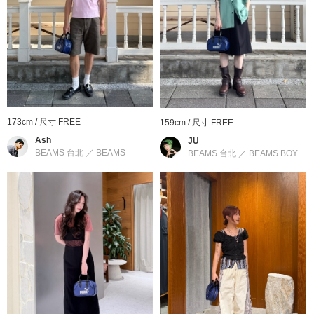
尺寸
：
FREE
素材
：
本體：合成皮革 內裡：聚酯纖維
商品編號
：
14-61-0187-098
173cm / 尺寸 FREE
159cm / 尺寸 FREE
Ash
JU
BEAMS 台北
／
BEAMS
BEAMS 台北
／
BEAMS BOY