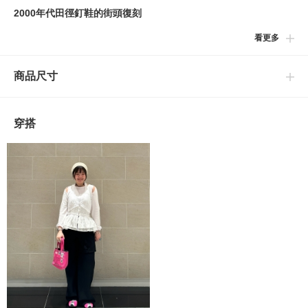
2000年代田徑釘鞋的街頭復刻
看更多
〈PUMA〉以2003年推出的競速釘鞋Harambee為靈感，將H-
Street從田徑場帶入街頭語境。網眼布鞋面搭配皮革覆層，低重心
商品尺寸
鞋型保有釘鞋的流線外觀。Formstrip側標、鞋舌與鞋頭的品牌壓
印為主要細節，EVA中底搭配橡膠外底。
穿搭
【關於鞋類商品運送】
如遇包裝紙或鞋盒破損但商品無不良的狀況，將照常出貨。
※本鞋款尺寸採用UK標示，cm對照僅供參考。
PUMA
到店詢問時請告知店員下方的商品編號
商品編號：14-31-0381-098
» 聯絡我們