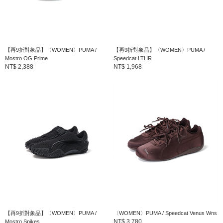
【再9折對象品】〈WOMEN〉PUMA /
【再9折對象品】〈WOMEN〉PUMA /
Mostro OG Prime
Speedcat LTHR
NT$ 2,388
NT$ 1,968
【再9折對象品】〈WOMEN〉PUMA /
〈WOMEN〉PUMA / Speedcat Venus Wns
NT$ 3,780
Mostro Spikes