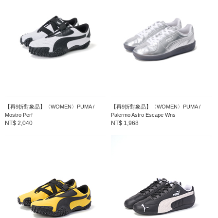
【再9折對象品】〈WOMEN〉PUMA /
【再9折對象品】〈WOMEN〉PUMA /
Mostro Perf
Palermo Astro Escape Wns
NT$ 2,040
NT$ 1,968