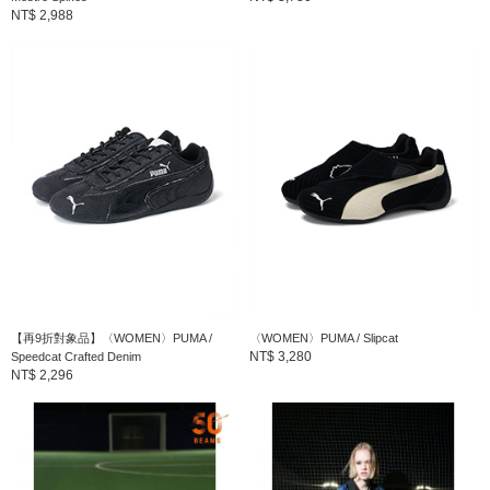
NT$ 2,988
【再9折對象品】〈WOMEN〉PUMA /
〈WOMEN〉PUMA / Slipcat
NT$ 3,280
Speedcat Crafted Denim
NT$ 2,296