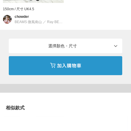
商品詳細
150cm / 尺寸 UK4.5
性別
：
WOMEN
chowder
BEAMS 微風南山
／
Ray BEAMS
分類
：
鞋子
＞
運動鞋
尺寸
：
UK4、UK4.5、UK5、UK5.5、UK6、UK6.5
選擇顏色・尺寸
商品編號
：
14-31-0381-098
相似款式