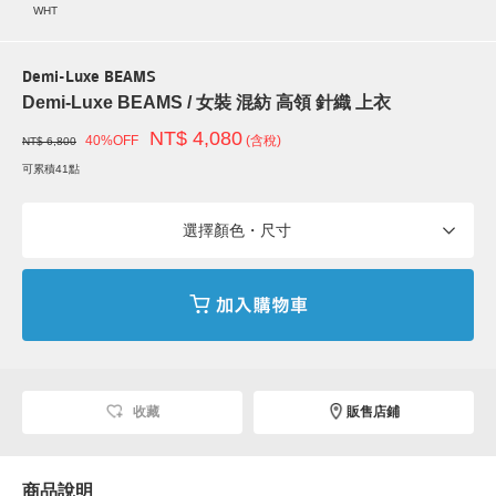
WHT
Demi-Luxe BEAMS
Demi-Luxe BEAMS / 女裝 混紡 高領 針織 上衣
NT$ 4,080
40%OFF
(含稅)
NT$ 6,800
可累積41點
選擇顏色・尺寸
收藏
販售店鋪
商品說明