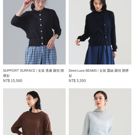
光澤感：無
內裡：無
＊＊＊＊＊＊＊＊＊＊＊＊＊＊＊＊＊＊＊＊＊＊
※因光線、螢幕顯示環境不同，實際商品顏色可能略有差異，敬請
見諒。
※商品顏色請以單品實拍圖為準。
SUPPORT SURFACE / 女裝 透膚 圓領 開
Demi-Luxe BEAMS / 女裝 蠶絲 圓領 開襟
Demi-Luxe BEAMS
襟衫
衫
NT$ 15,500
NT$ 3,350
針對在工作與個人生活充實的女性，提案出注重高質感的基本款式
與摩登的現代風格。
到店詢問時請告知店員下方的商品編號
商品編號：64-15-1364-887
» 聯絡我們