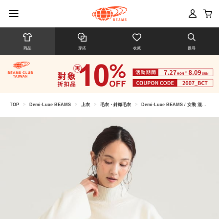
商品
穿搭
收藏
搜尋
TOP
>
Demi-Luxe BEAMS
>
上衣
>
毛衣・針織毛衣
>
Demi-Luxe BEAMS / 女裝 混紡 高領 針織 上衣