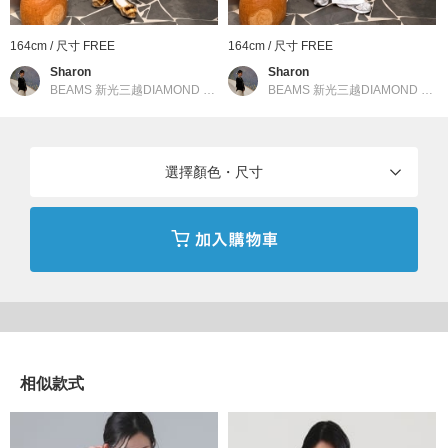
現洗練的隨性感。
164cm / 尺寸 FREE
164cm / 尺寸 FREE
■尺寸
Sharon
Sharon
BEAMS 新光三越DIAMOND TOWERS
／
Demi-Luxe BEAMS
BEAMS 新光三越DIAMOND TOWERS
寬鬆的 Oversize 版型。
■材質
選擇顏色・尺寸
採用紡毛材質中比例均衡、經典實用的混紡配比，具備適度挺度、
彈性與蓬鬆感。
■洗滌方式
可手洗（詳細請參閱商品附屬的洗滌標籤。）
＊＊＊＊＊＊＊＊＊＊＊＊＊＊＊＊＊＊＊＊＊＊
材質厚度：稍厚
相似款式
透膚感：無
伸縮性：有