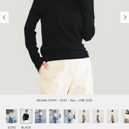
BEAMS STAFF：H163 Size：ONE SIZE
ECRU
BLACK