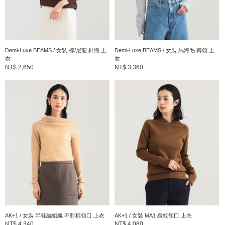
商品編號：64-15-1359-887
» 聯絡我們
Demi-Luxe BEAMS / 女裝 棉/尼龍 針織 上
Demi-Luxe BEAMS / 女裝 馬海毛 樽領 上
衣
衣
商品詳細
NT$ 2,650
NT$ 3,360
性別
：
WOMEN
分類
：
上衣
＞
毛衣・針織毛衣
尺寸
：
FREE
素材
：
縲縈73% 聚酯纖維13% 尼龍10% 彈性纖維4%
產地
：
CHINA
商品編號
：
64-15-1359-887
AK+1 / 女裝 半畦編組織 不對稱領口 上衣
AK+1 / 女裝 MA1 羅紋領口 上衣
NT$ 4,340
NT$ 4,080