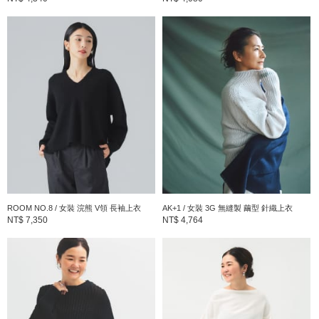
看更多
ROOM NO.8 / 女裝 浣熊 V領 長袖上衣
AK+1 / 女裝 3G 無縫製 繭型 針織上衣
NT$ 7,350
NT$ 4,764