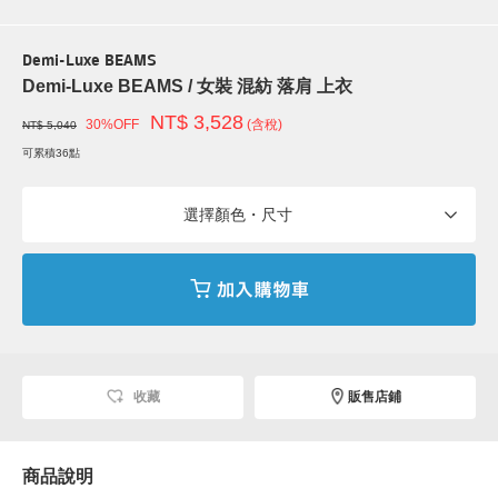
Demi-Luxe BEAMS
Demi-Luxe BEAMS / 女裝 混紡 落肩 上衣
NT$ 3,528
30%OFF
(含稅)
NT$ 5,040
可累積36點
選擇顏色・尺寸
收藏
販售店鋪
商品說明