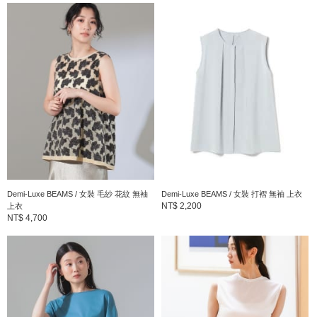
雖含有絲質成分，卻是休閒穿搭十分實用的一款。
■護理方法
乾洗（詳細請參閱商品附帶的洗滌標籤）。
【GREY】Model：H177 Size：38
【CHARCOAL.GREY】BEAMS STAFF：H165 Size：38
AK+1
亜希所指導的品牌。將經典的女裝細節融入女性風情的版型的基本
Demi-Luxe BEAMS / 女裝 毛紗 花紋 無袖
Demi-Luxe BEAMS / 女裝 打褶 無袖 上衣
NT$ 2,200
上衣
服裝為中心來進行展開。集合隨著穿著更加合適的單品，讓經驗豐
NT$ 4,700
富的女性魅力展現，所提案的"每日充滿活力的休閒風格"。
到店詢問時請告知店員下方的商品編號
商品編號：64-05-0361-894
» 聯絡我們