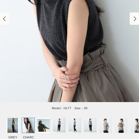
Model：H177 Size：38
GREY
CHARC