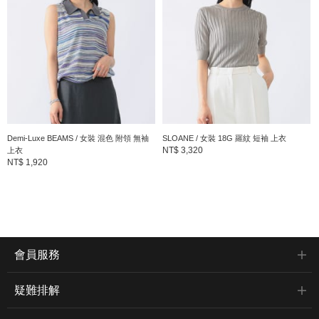
Demi-Luxe BEAMS / 女裝 混色 附領 無袖
SLOANE / 女裝 18G 羅紋 短袖 上衣
NT$ 3,320
上衣
NT$ 1,920
會員服務
疑難排解