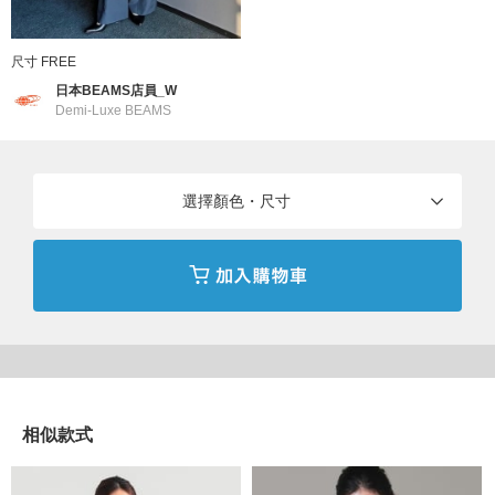
尺寸
：
FREE
素材
：
聚酯纖維59% 棉花41%
尺寸 FREE
日本BEAMS店員_W
產地
：
日本製造
Demi-Luxe BEAMS
商品編號
：
64-14-0318-126
選擇顏色・尺寸
相似款式