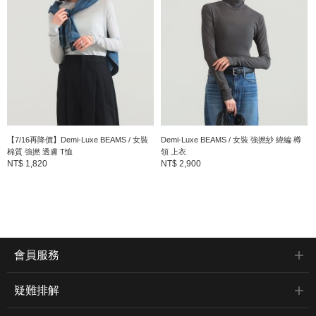
【7/16再降價】Demi-Luxe BEAMS / 女裝
Demi-Luxe BEAMS / 女裝 強撚紗 緯編 樽
棉質 強撚 透膚 T恤
領 上衣
NT$ 1,820
NT$ 2,900
會員服務
疑難排解