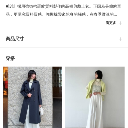
■設計 採用強撚棉羅紋質料製作的高領剪裁上衣。正因為是簡約單
品，更講究質料質感。強撚棉帶來乾爽的觸感，在春季微涼的...
看更多
Demi-Luxe BEAMS
商品尺寸
針對在工作與個人生活充實的女性，提案出注重高質感的基本款式
與摩登的現代風格。
穿搭
到店詢問時請告知店員下方的商品編號
商品編號：64-14-0308-126
» 聯絡我們
商品詳細
性別
：
WOMEN
分類
：
T恤・剪裁上衣
＞
T恤