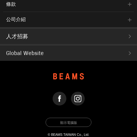
條款
公司介紹
人才招募
Global Website
FACEBOOK
INSTAGRAM
顯示電腦版
© BEAMS TAIWAN Co., Ltd.