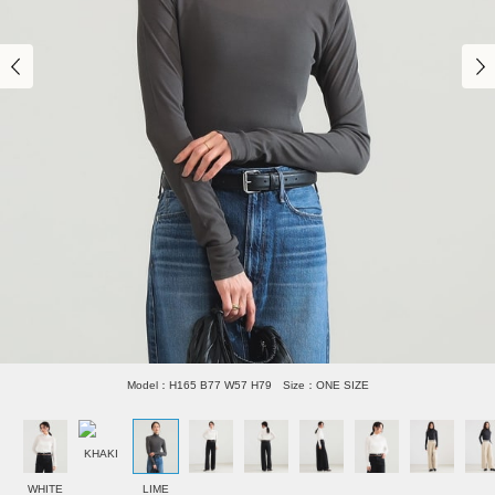
Model：H165 B77 W57 H79 Size：ONE SIZE
KHAKI
WHITE
LIME