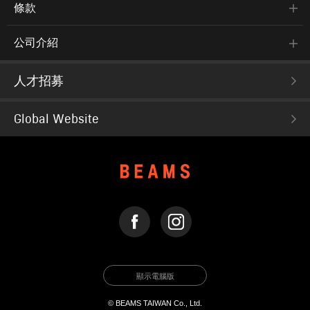
條款
公司介紹
人才招募
Global Website
FACEBOOK
INSTAGRAM
顯示電腦版
© BEAMS TAIWAN Co., Ltd.