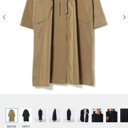
BEIGE
NAVY