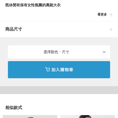
既休閒有保有女性氛圍的萬能大衣
看更多
■設計
將軍用大衣打造成了女性印象的尼龍大衣。配有束腰帶的立領設計
商品尺寸
能讓面部輪廓更加立體。
■穿搭
不僅可以搭配牛仔褲或斜紋布褲等休閒下身，搭配裙款或洋裝的造
選擇顏色・尺寸
型也能增添時尚感。
■尺寸
寬鬆的尺寸感。可透過腰部的鬆緊帶進行調整，讓您享受不同的穿
搭樂趣。
■材質
相似款式
輕盈細緻的尼龍材質。透過麻紗的陰影效果，呈現出高質感的光