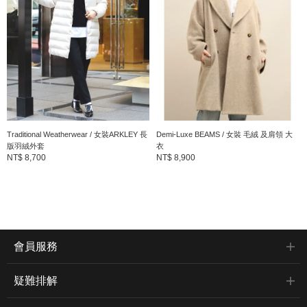
Traditional Weatherwear / 女裝ARKLEY 長
Demi-Luxe BEAMS / 女裝 毛絨 及肩領 大
版羽絨外套
衣
NT$ 8,700
NT$ 8,900
會員服務
疑難排解