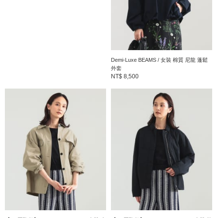
商品詳細
性別
：
WOMEN
分類
：
大衣
＞
風衣
Demi-Luxe BEAMS / 女裝 棉質 尼龍 蓬鬆
外套
尺寸
：
36、38
NT$ 8,500
素材
：
尼龍100%
產地
：
越南製造
商品編號
：
64-19-0225-167