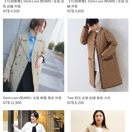
【7/1再降價】Demi-Luxe BEAMS / 女裝 自
【7/1再降價】Demi-Luxe BEAMS / 女裝 拉
然 起皺 外套
鍊 外套
NT$ 4,500
NT$ 4,600
Demi-Luxe BEAMS / 女裝 輕量 風衣 外套
Tww 別注 女裝 絎縫 無領 大衣
NT$ 11,900
NT$ 6,200