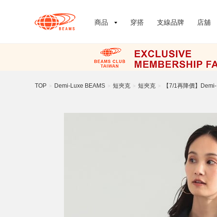
商品
穿搭
支線品牌
店舖
TOP
Demi-Luxe BEAMS
短夾克
短夾克
【7/1再降價】Demi-L
>
>
>
>