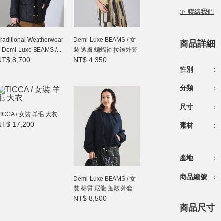
≫ 聯絡我們
raditional Weatherwear
Demi-Luxe BEAMS / 女
商品詳細
 Demi-Luxe BEAMS /...
裝 透膚 蝙蝠袖 拉鍊外套
NT$ 8,700
NT$ 4,350
性別
：
分類
：
尺寸
：
TICCA / 女裝 羊毛 大衣
NT$ 17,200
素材
：
產地
：
商品編號
：
Demi-Luxe BEAMS / 女
裝 棉質 尼龍 蓬鬆 外套
NT$ 8,500
商品尺寸