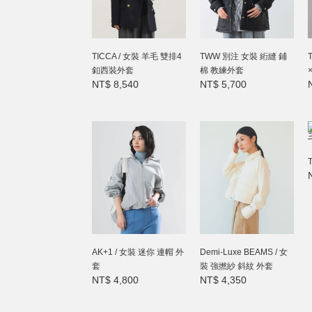
TICCA / 女裝 羊毛 雙排4
TWW 別注 女裝 絎縫 鋪
T
釦西裝外套
棉 教練外套
×
NT$ 8,540
NT$ 5,700
AK+1 / 女裝 迷你 連帽 外
Demi-Luxe BEAMS / 女
套
裝 強撚紗 斜紋 外套
NT$ 4,800
NT$ 4,350