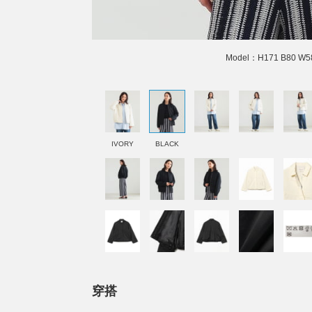
Model：H171 B80 W5
IVORY
BLACK
穿搭