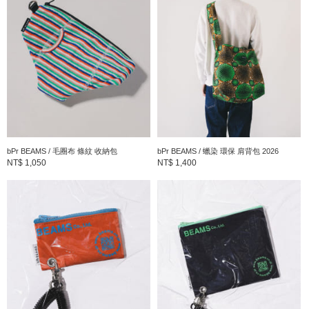
※刊登的尺寸是以樣品丈量，與實際商品可能會有些微誤差產生。
※照片中帶有複數商品為營造情境用，並非為成套販售。
bPr BEAMS
以BEAMS的原點＂BASIC&EXCITING的視點為提案的支線。介紹
集合了全世界各式各樣的商品給大家。
到店詢問時請告知店員下方的商品編號
bPr BEAMS / 毛圈布 條紋 收納包
bPr BEAMS / 蠟染 環保 肩背包 2026
商品編號：33-73-0181-103
NT$ 1,050
NT$ 1,400
» 聯絡我們
商品詳細
性別
：
WOMEN
分類
：
室內居家
＞
毛巾・浴巾