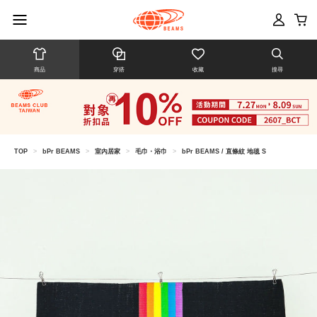
商品
穿搭
收藏
搜尋
TOP
>
bPr BEAMS
>
室內居家
>
毛巾・浴巾
>
bPr BEAMS / 直條紋 地毯 S