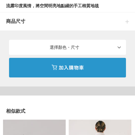
流露印度風情，將空間明亮地點綴的手工棉質地毯
一口氣將室內空間的氛圍點亮，來自〈bPr BEAMS〉 的原創直條
商品尺寸
紋地毯登場。
帶有印度製作獨有的手工藝品溫度、純樸且柔軟的質感。其愉悅的
配色為最大的特徵。 依據地毯配色不同，組合出各式相異的紋
選擇顏色・尺寸
樣，能配合放置地毯的場所，組合成豐富有層次的風格。
設計為可以放置在玄關或床邊、廚房等，萬用性高且與各種環境都
很適配的S號尺寸。 能享受越是使用，地毯純棉表面越能變得柔軟
的過程，與變得如古董地毯般，既率性又舒適的姿態。
能作為新生活的起點，也能作為季節變換時，改變室內氛圍的一大
亮點，為室內空間增添溫暖與色彩的講究單品。
※商品色澤會依據環境光源或個人的手機電腦螢幕顯示而有些許不
相似款式
同，如實際商品有色差之情況敬請見諒。
※商品的色澤請參考在白色背景拍攝的商品單品照。