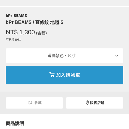
bPr BEAMS
bPr BEAMS / 直條紋 地毯 S
NT$ 1,300
(含稅)
可累積39點
選擇顏色・尺寸
收藏
販售店鋪
商品說明