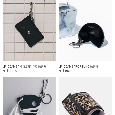
以BEAMS的原點＂BASIC&EXCITING的視點為提案的支線。介紹
集合了全世界各式各樣的商品給大家。
到店詢問時請告知店員下方的商品編號
商品編號：33-41-0004-678
» 聯絡我們
商品詳細
bPr BEAMS / 橡膠皮革 卡夾 鑰匙圈
bPr BEAMS / FORTUNE 鑰匙圈
性別
：
MEN
NT$ 1,300
NT$ 960
分類
：
流行雜貨
＞
雨傘
尺寸
：
FREE
素材
：
聚酯纖維100%
產地
：
中國製造