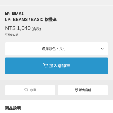
bPr BEAMS
bPr BEAMS / BASIC 摺疊傘
NT$ 1,040
(含稅)
可累積32點
選擇顏色・尺寸
收藏
販售店鋪
商品說明