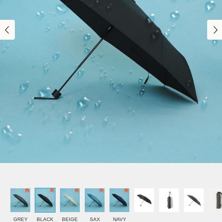
GREY
BLACK
BEIGE
SAX
NAVY