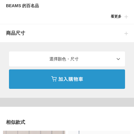
BEAMS 的百名品
看更多
〈bPr BEAMS〉的原創摺疊傘。
不論上班與休假日都能使用的極簡設計為特徵。外型從定番的深色
商品尺寸
到淺色皆廣泛應對。
僅235g的輕量規格，放入包包中也不易成為負擔為特點。
是萬用性卓越的長期熱銷單品。
選擇顏色・尺寸
【規格・詳細】
・開關方法：手動折疊式
・傘骨：58cm
・重量：約235g
※刊登的尺寸是以樣品丈量，與實際商品可能會有些微誤差產生。
※照片中以樣品拍攝，與實際商品可能會有些微誤差產生。
相似款式
bPr BEAMS