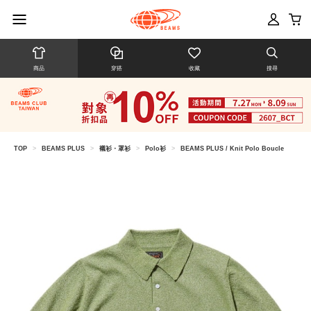
商品
穿搭
收藏
搜尋
TOP
>
BEAMS PLUS
>
襯衫・罩衫
>
Polo衫
>
BEAMS PLUS / Knit Polo Boucle