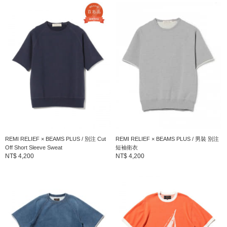
■養護方法
可手洗
（詳情請參閱商品附帶的洗滌標籤）
BEAMS PLUS
1999年、以“穿多久都不會膩的男裝”概念為基礎，運用培育
BEAMS的經驗提案出”美國最好的時代風格”。在追求當時原創風格
的同時，各式各樣的原創、進口、僅此一件的古著商品、雜貨等，
除了延續當時的原創風格以外，BEAMS PLUS以不僅限於不斷的
REMI RELIEF × BEAMS PLUS / 別注 Cut
REMI RELIEF × BEAMS PLUS / 男裝 別注
Off Short Sleeve Sweat
短袖衛衣
再生與懷舊，而是將真實的休閒風格延續至下個世代為目標。
NT$ 4,200
NT$ 4,200
到店詢問時請告知店員下方的商品編號
商品編號：38-02-0051-156
» 聯絡我們