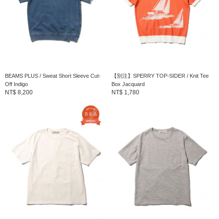
商品詳細
性別
：
MEN
分類
：
襯衫・罩衫
＞
Polo衫
尺寸
：
S、M、L、XL
BEAMS PLUS / Sweat Short Sleeve Cut-
【別注】SPERRY TOP-SIDER / Knit Tee
Off Indigo
Box Jacquard
本體：棉53% 聚酯纖維47% 衣領部分：棉48% 聚
NT$ 8,200
NT$ 1,780
素材
：
酯纖維42% 尼龍9% 彈性纖維1% 羅紋部分：棉48%
聚酯纖維42% 尼龍9% 彈性纖維1%
產地
：
泰國製造
商品編號
：
38-02-0051-156