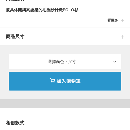
兼具休閒與高級感的毛圈紗針織POLO衫
看更多
■設計
採用能活用棉質天然材質感的柔軟毛圈紗，營造出高雅精緻氛圍的
商品尺寸
〈BEAMS PLUS〉針織POLO衫。簡約耐看的經典設計，充分展現
了材質本身的質感。
■尺寸
選擇顏色・尺寸
採用標準且不易過時的版型。無論正式或休閒場合皆能派上用場，
泛用性極高的版型。
■材質
核心紗線與固結紗線採用了超越傳統聚酯中空絲的高機能材質，兼
具吸汗速乾、輕量、遮熱與斷熱特性。浮紗則選用纖維長度約
30mm、纖維粗且富有韌性的烏茲別克棉。染色工法採用單面染
相似款式
色，展現出細膩的布料質地。