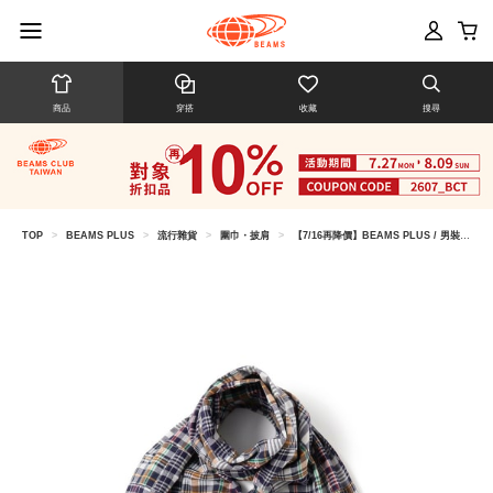
商品
穿搭
收藏
搜尋
TOP
>
BEAMS PLUS
>
流行雜貨
>
圍巾・披肩
>
【7/16再降價】BEAMS PLUS / 男裝 Stole Patch Works Madras