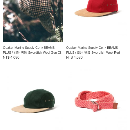
到店詢問時請告知店員下方的商品編號
商品編號：38-45-0122-743
» 聯絡我們
商品詳細
Quaker Marine Supply Co. × BEAMS
Quaker Marine Supply Co. × BEAMS
性別
：
MEN
PLUS / 別注 男裝 Swordfish Wool Gun Cl...
PLUS / 別注 男裝 Swordfish Wool Red
NT$ 4,080
NT$ 4,080
分類
：
流行雜貨
＞
圍巾・披肩
尺寸
：
FREE
素材
：
棉100%
產地
：
日本製造
商品編號
：
38-45-0122-743