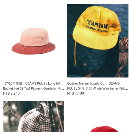
・材質的特性上，布料表面可能會有棉結（紗線較粗的部分）、色
彩不均、印刷錯位或是織物表面不平整等情況。
・每件的顏色、尺寸、質地等都可能有所不同。可能會有圖樣歪
斜、布料皺褶等情況。
・本商品由於素材的緣故，經摩擦（特別是在濡溼狀態下的摩擦）
或是被汗水雨水弄濕的情況，有可能造成其他服飾或是包包染色。
與淺色衣服一起穿著時，或與其他衣服一起洗滌則有造成染色的可
能，敬請多加注意。
BEAMS PLUS
【7/16再降價】BEAMS PLUS / Long bill
Quaker Marine Supply Co. × BEAMS
Bucket Hat 62 Twill Pigment Gradation Pr...
PLUS / 別注 男裝 Whale Watcher in Yello...
1999年、以“穿多久都不會膩的男裝”概念為基礎，運用培育
NT$ 2,240
NT$ 4,400
BEAMS的經驗提案出”美國最好的時代風格”。在追求當時原創風格
的同時，各式各樣的原創、進口、僅此一件的古著商品、雜貨等，
除了延續當時的原創風格以外，BEAMS PLUS以不僅限於不斷的
再生與懷舊，而是將真實的休閒風格延續至下個世代為目標。