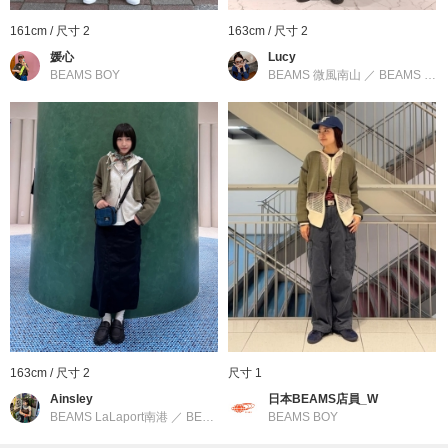
■材質
帶有乾爽質地與細緻光澤，手感清爽滑順。是一款適合洗練休閒風
161cm / 尺寸 2
163cm / 尺寸 2
格的針織單品。
媛心
Lucy
BEAMS BOY
BEAMS 微風南山
／
BEAMS BOY
■洗滌方式
可手洗（詳細請參閱商品附屬的洗滌標籤）
材質厚度：普通
透膚感：無
伸縮性：有
光澤感：無
內裡：無
※商品尺寸為測量樣品所得，實際商品可能略有誤差。
163cm / 尺寸 2
尺寸 1
※圖片為樣品拍攝，實際商品之「規格」「色澤」可能略有差異。
Ainsley
日本BEAMS店員_W
BEAMS LaLaport南港
／
BEAMS BOY
BEAMS BOY
BEAMS BOY