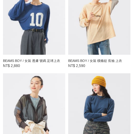
BEAMS BOY / 女裝 透膚 號碼 足球上衣
BEAMS BOY / 女裝 橫條紋 長袖 上衣
NT$ 2,880
NT$ 2,590