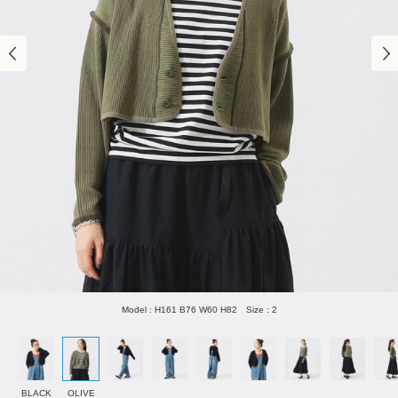
Model : H161 B76 W60 H82 Size : 2
BLACK
OLIVE