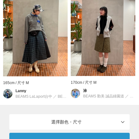
170cm / 尺寸 M
165cm / 尺寸 M
涂
Lanny
BEAMS 勤美 誠品綠園道
／
BEA
BEAMS LaLaport台中
／
BEAMS
選擇顏色・尺寸