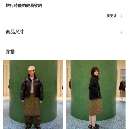
旅行時能夠輕易收納
看更多
採用防撕裂外層搭配保暖填充與刷毛內裡，具備優秀保暖性與阻風
能力，兼具輕盈與耐穿性。腰部鬆緊結合同型綁帶設計，穿脫方便
商品尺寸
且貼合腰身。背側設有拉鍊口袋，增加收納便利。下擺按扣設計有
助於調整線條輪廓或活動時的靈活性。可水洗且可折疊收納，是秋
冬季、旅行與日常穿搭皆適合的裙款。中長裙長比例協調，妝點造
穿搭
型同時兼顧功能性。
※商品色澤會依據環境光源或個人的手機電腦螢幕顯示而有些許不
同，如實際商品有色差之情況敬請見諒。
※請參考與實品顏色較為接近的商品單品照。
Gramicci
1982年創立於加利福尼亞州銀湖。至今在登山服飾品牌的市場
裡，憑著高度靈活的概念，在自然環繞的加利福尼亞州發展出親民