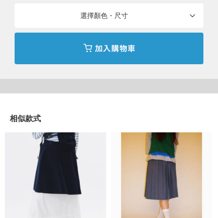
maturely
選擇顏色・尺寸
品牌關鍵字為將MODE和TRADITIONAL所組合而成的＂
MODETRAD＂。將經典衣著背後的典故昇華成帶有現代時尚感的
系列單品。喜愛傳統風的同時也熱愛現代感。所喜愛的時尚風格不
受時代所左右。想穿著喜歡的衣服而不被規則所束縛。maturely正
是為了時尚又迷人的女性所打造而成的品牌。
到店詢問時請告知店員下方的商品編號
相似款式
商品編號：13-27-0198-803
» 聯絡我們
商品詳細
性別
：
WOMEN
分類
：
裙子
＞
及膝長裙