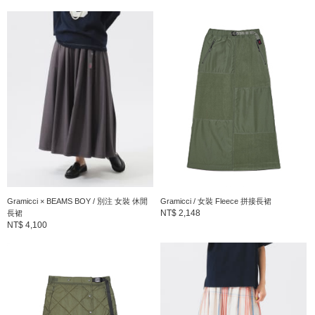
Gramicci × BEAMS BOY / 別注 女裝 休閒
Gramicci / 女裝 Fleece 拼接長裙
NT$ 2,148
長裙
NT$ 4,100