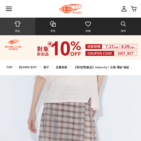
商品
穿搭
收藏
搜尋
TOP
>
BEAMS BOY
>
裙子
>
及膝長裙
>
【再9折對象品】maturely / 女裝 薄紗 格紋 裹身 長裙