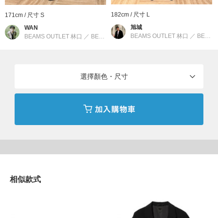
■材質
182cm / 尺寸 L
171cm / 尺寸 S
旭城
採用防潑水性出色且帶有彈性的輕薄合成纖維材質。重量輕盈，方
WAN
BEAMS OUTLET 林口
／
BEAMS
BEAMS OUTLET 林口
／
BEAMS
便攜行，可活躍於出差等場合。具備適度的挺度，保有西裝外套輪
廓的同時，彈性與乾爽特性亦能帶來舒適的穿著體驗。
選擇顏色・尺寸
BEAMS
創立於1976年的男裝休閒支線。以BASIC & EXCITING"的主題詮
釋追求日常中舒適的穿著。加入了各種世界趨勢流行元素，以運動
裝、工作裝、軍裝等休閒服飾為基礎，結合美式學院風、搖滾、街
頭等混合穿搭。提案出屬於BEAMS的美式休閒文化風格。
到店詢問時請告知店員下方的商品編號
商品編號：11-16-0109-139
相似款式
» 聯絡我們
商品詳細