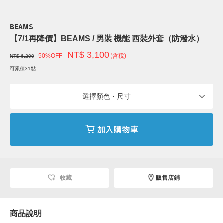
BEAMS
【7/1再降價】BEAMS / 男裝 機能 西裝外套（防潑水）
NT$ 3,100
50%OFF
(含稅)
NT$ 6,200
可累積31點
選擇顏色・尺寸
收藏
販售店鋪
商品說明