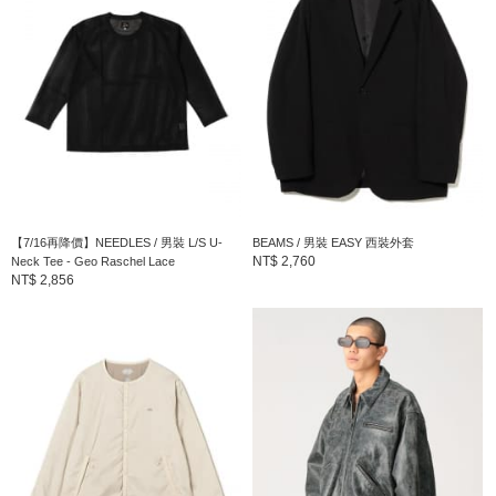
性別
：
MEN
分類
：
外套
＞
西裝外套
尺寸
：
S、M、L、XL
素材
：
尼龍85% 彈性纖維15%
產地
：
越南製造
【7/16再降價】NEEDLES / 男裝 L/S U-
BEAMS / 男裝 EASY 西裝外套
NT$ 2,760
Neck Tee - Geo Raschel Lace
NT$ 2,856
商品編號
：
11-16-0109-139