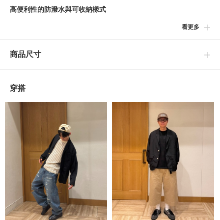
高便利性的防潑水與可收納樣式
看更多
■設計
為了能方便攜行，選用連細節都非常講究的輕量化纖彈性布料所製
商品尺寸
成的西裝外套。以〈BEAMS〉的視角將王道的西裝外套升級為現
代的樣式。
穿搭
■細節
採用方便旅行或出差時能攜帶的可收納樣式。承襲BLAZER西裝外
套的基本細節，袖口及衣襬做工、衣身兩側下方的孔洞等，皆以功
能性製作。
■尺寸
【寬版版型】
肩寬與身寬保有寬鬆空間的版型。不僅僅是一昧追求寬大的輪廓，
透過鬆緊有致的剪裁，實現兼具時尚與舒適的尺寸平衡。