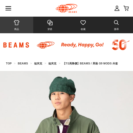
商品
穿搭
收藏
搜尋
TOP
>
BEAMS
>
短夾克
>
短夾克
>
【7/1再降價】BEAMS / 男裝 G9 MODS 外套