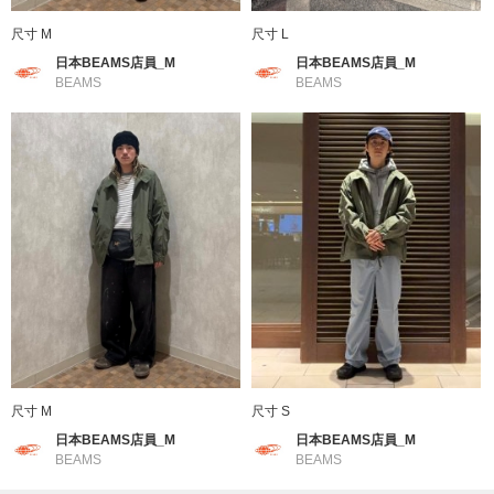
■材質
表層選用高密度的平織布，背部的內裡則採用柔軟的網眼素材，能
尺寸 M
尺寸 L
減輕穿著時的壓力，即便長時間穿著也能保持舒適。
日本BEAMS店員_M
日本BEAMS店員_M
BEAMS
BEAMS
■養護方法
可水洗・乾洗
（詳細請參閱商品附屬的洗滌標籤）
BEAMS
創立於1976年的男裝休閒支線。以BASIC & EXCITING"的主題詮
釋追求日常中舒適的穿著。加入了各種世界趨勢流行元素，以運動
裝、工作裝、軍裝等休閒服飾為基礎，結合美式學院風、搖滾、街
頭等混合穿搭。提案出屬於BEAMS的美式休閒文化風格。
尺寸 M
尺寸 S
到店詢問時請告知店員下方的商品編號
日本BEAMS店員_M
日本BEAMS店員_M
商品編號：12-18-0458-803
BEAMS
BEAMS
» 聯絡我們