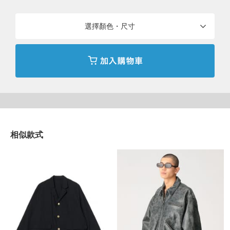
選擇顏色・尺寸
商品詳細
性別
：
MEN
分類
：
短夾克
＞
短夾克
尺寸
：
S、M、L、XL
表面：棉100% 背部內層：聚酯纖維100% 羅紋部
素材
：
相似款式
分：聚酯纖維98% 彈性纖維2%
產地
：
中國製造
商品編號
：
12-18-0458-803