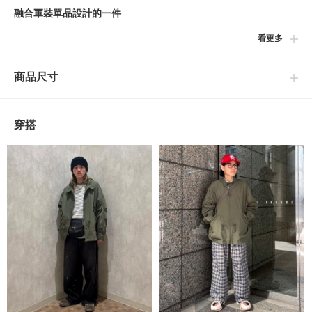
融合軍裝單品設計的一件
看更多
■設計
融入軍裝風格的立領外套。
商品尺寸
■細節
將兩種不同軍裝的元素以＜BEAMS＞的風格重新揉合而成。其特
穿搭
點在於為經典單品注入了現代感性，打造出獨一無二的設計。透過
下擺的抽繩與袖口的鈕扣設計，可根據造型風格或場合自由變換輪
廓。
■尺寸
【寬版版型】
肩寬與身寬寬裕的寬版版型。並非僅為寬大的輪廓，衣身各處帶有
鮮明的剪裁，以兼具個性及舒適性的尺寸感為特徵。