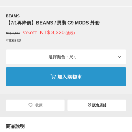
BEAMS
【7/1再降價】BEAMS / 男裝 G9 MODS 外套
NT$ 3,320
50%OFF
(含稅)
NT$ 6,640
可累積34點
選擇顏色・尺寸
收藏
販售店鋪
商品說明