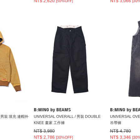
NT$ 2,620
NT$ 3,066
[50%OFF]
[30
B:MING by BEAMS
B:MING by BE
 / 男裝 填充 連帽外
UNIVERSAL OVERALL / 男裝 DOUBLE
UNIVERSAL OV
KNEE 畫家 工作褲
吊帶褲
NT$ 3,980
NT$ 4,780
NT$ 2,786
NT$ 3,346
[30%OFF]
[30