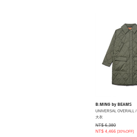
B:MING by BEAMS
UNIVERSAL OVERALL
大衣
NT$ 6,380
NT$ 4,466
[30%OFF]