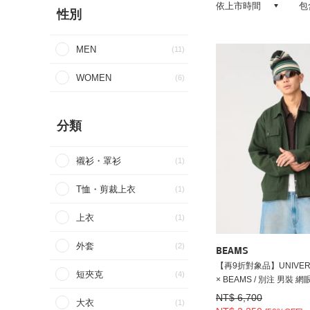
依上市時間
包
性別
MEN
(11)
WOMEN
(6)
分類
襯衫・罩衫
(1)
T恤・剪裁上衣
(1)
上衣
(1)
外套
(2)
BEAMS
【再9折對象品】UNIVERS
短夾克
(4)
× BEAMS / 別注 男裝 
NT$ 6,700
大衣
(1)