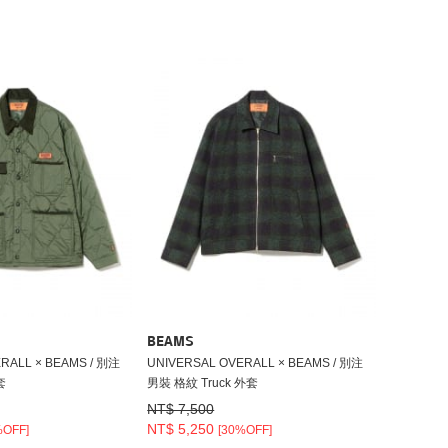
BEAMS
RALL × BEAMS / 別注
UNIVERSAL OVERALL × BEAMS / 別注
套
男裝 格紋 Truck 外套
NT$ 7,500
NT$ 5,250
%OFF]
[30%OFF]