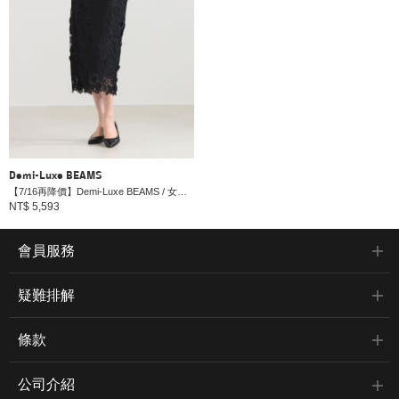
Demi-Luxe BEAMS
【7/16再降價】Demi-Luxe BEAMS / 女裝 花朵蕾絲 長裙
NT$ 5,593
會員服務
疑難排解
條款
公司介紹