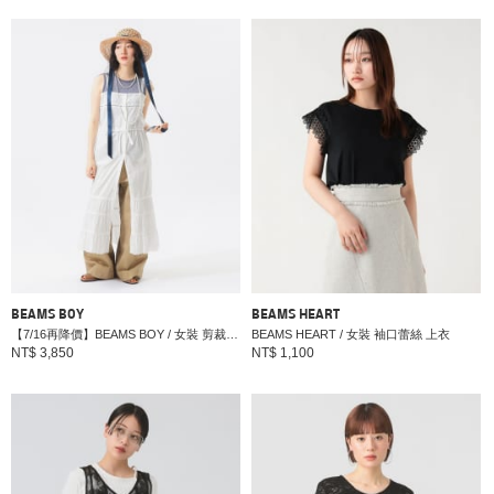
BEAMS BOY
BEAMS HEART
【7/16再降價】BEAMS BOY / 女裝 剪裁 吊帶 洋裝
BEAMS HEART / 女裝 袖口蕾絲 上衣
NT$ 3,850
NT$ 1,100