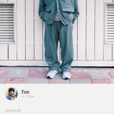
Fun
H：171cm
2019.03.26