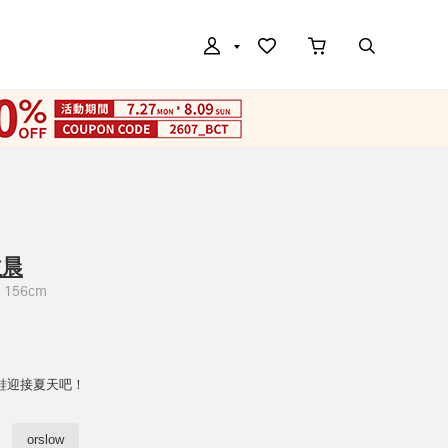
益晨
156cm
鞋迎接夏天吧！
orslow