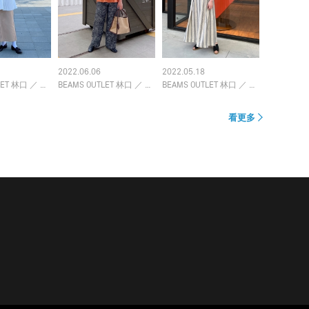
2022.06.06
2022.05.18
BEAMS OUTLET 林口
／
BEAMS HEART
BEAMS OUTLET 林口
／
BEAMS HEART
LET 林口
／
BEAMS HEART
看更多