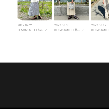
2022.09.21
2022.08.30
2022.08.29
BEAMS OUTLET 林口
／
BEAMS HEART
BEAMS OUTLET 林口
／
BEAMS HEART
BEAMS OUTL