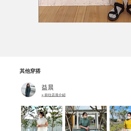
其他穿搭
益晨
» 前往店員介紹