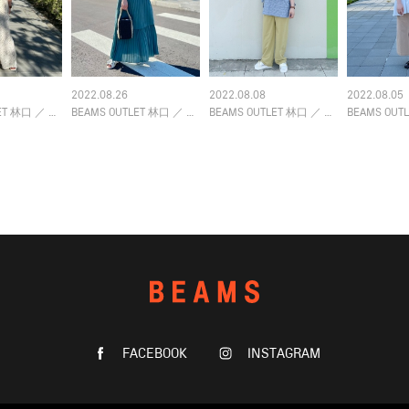
2022.08.26
2022.08.08
2022.08.05
BEAMS OUTLET 林口
／
BEAMS HEART
BEAMS OUTLET 林口
／
Ray BEAMS
ET 林口
／
BEAMS HEART
BEAMS OUT
FACEBOOK
INSTAGRAM