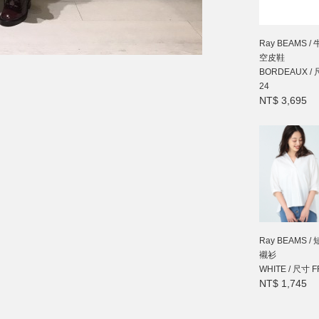
Ray BEAMS /
空皮鞋
BORDEAUX /
24
NT$ 3,695
Ray BEAMS /
襯衫
WHITE / 尺寸 
NT$ 1,745