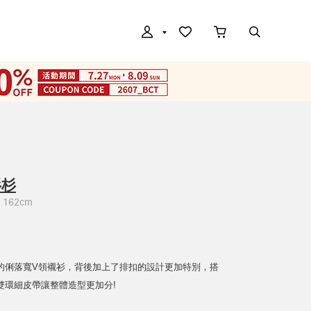
杉杉
162cm
的俐落寬V領襯衫，背後加上了排扣的設計更加特別，搭
雙環細皮帶讓整體造型更加分!