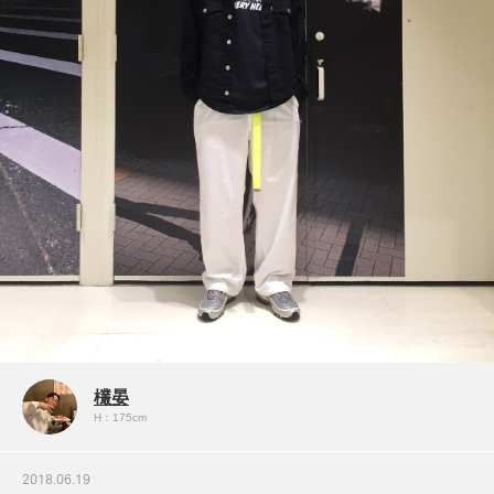
欉晏
H：175cm
2018.06.19