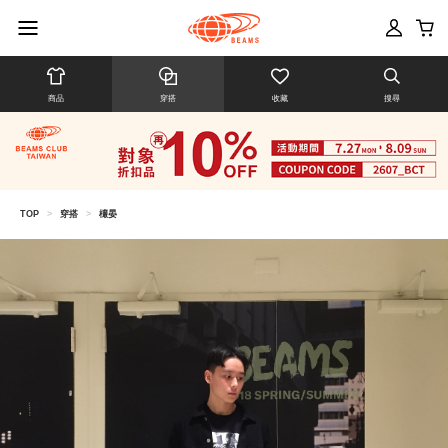
商品
穿搭
收藏
搜尋
TOP
>
穿搭
>
欉晏