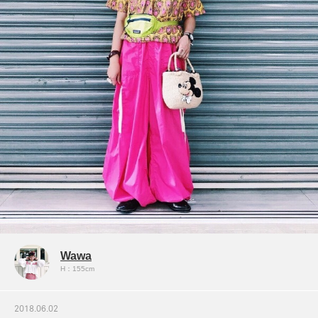
Wawa
H：155cm
2018.06.02