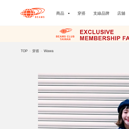
商品
穿搭
支線品牌
店舖
TOP
穿搭
Wawa
>
>