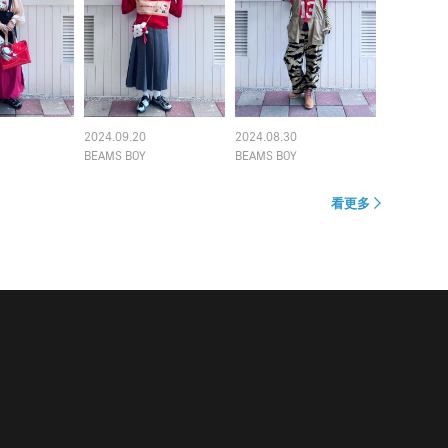
2024.09.20
2024.08.30
BEAMS BOY
BEAMS BOY
看更多