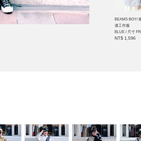
BEAMS BOY/
邊工作服
BLUE / 尺寸 F
NT$ 1,596