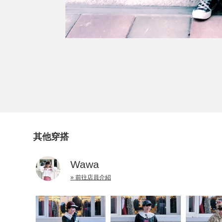
其他穿搭
Wawa
» 前往店員介紹