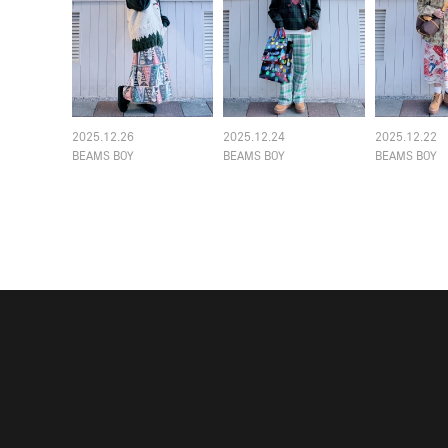
2025.12.26
2025.12.24
2025.12.22
BEAMS BOY
BEAMS BOY
BEAMS BOY