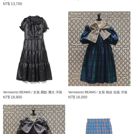
NT$ 13,700
Vermeerist BEAMS / 女裝 圓點 層次 洋裝
Vermeerist BEAMS / 女裝 格紋 短版 洋裝
NT$ 18,900
NT$ 16,000