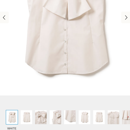
WHITE