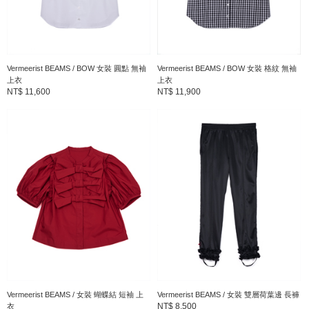
Vermeerist BEAMS / BOW 女裝 圓點 無袖
Vermeerist BEAMS / BOW 女裝 格紋 無袖
上衣
上衣
NT$ 11,600
NT$ 11,900
Vermeerist BEAMS / 女裝 蝴蝶結 短袖 上
Vermeerist BEAMS / 女裝 雙層荷葉邊 長褲
NT$ 8,500
衣