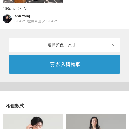
» 聯絡我們
168cm / 尺寸 M
Ash Yang
商品詳細
BEAMS 微風南山
／
BEAMS
性別
：
WOMEN
分類
：
T恤・剪裁上衣
＞
剪裁上衣
選擇顏色・尺寸
尺寸
：
S、M、L
素材
：
棉100%
產地
：
日本製造
商品編號
：
72-01-0058-632
相似款式