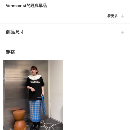
Vermeerist的經典單品
看更多
根據穿搭的風格改變印象的BOW上衣。可將蝴蝶結自由取下，充
分展現女性風格，雖為休閒卻帶有幾許華麗感，展現豐富的外表。
商品尺寸
1件即恰到好處，搭配T恤或衛衣，與洋裝或上衣皆可搭配的百搭
單品。無袖設計，與短袖、長袖皆可對應。荷葉邊的設計，並施有
品牌經典標誌的LIP造型為整體增添時尚氛圍。
穿搭
■洗滌方法
乾洗（詳情請參見商品附帶的品質標籤）
於實體店鋪 BEAMS 新光三越 DIAMOND TOWERS同時展開販售
Vermeerist BEAMS
到店詢問時請告知店員下方的商品編號
商品編號：72-01-0058-632