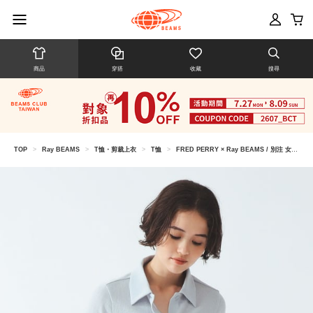
商品
穿搭
收藏
搜尋
TOP
>
Ray BEAMS
>
T恤・剪裁上衣
>
T恤
>
FRED PERRY × Ray BEAMS / 別注 女裝 長袖 鈕釦 襯衫