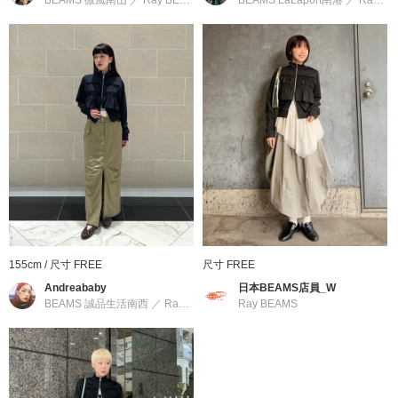
※經由摩擦，可能會造成與其他物品發生染色。請避免與白色或淺
色衣物搭配。也請避免在濡溼狀態下與其他物品接觸。
※商品色澤會依據環境光源或個人的手機電腦螢幕顯示而有些許不
同，如實際商品有色差之情況敬請見諒。
※請參考與實品顏色較為接近的商品單品照。
Ray BEAMS
1984年，BEAMS最初誕生的女裝品牌。秉持著”The way of chic”
的概念，依照季節性自由的發想，提案出有趣的單品。保持著
155cm / 尺寸 FREE
尺寸 FREE
HAPPY的心情一起親身體驗，讓更多的女性能夠找到”chic”的生活
Andreababy
日本BEAMS店員_W
BEAMS 誠品生活南西
／
Ray BEAMS
Ray BEAMS
態度、穿搭的支線品牌。
到店詢問時請告知店員下方的商品編號
商品編號：61-14-1026-101
» 聯絡我們