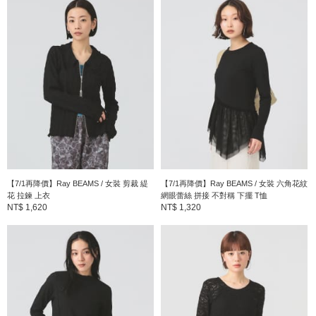
【7/1再降價】Ray BEAMS / 女裝 剪裁 緹
【7/1再降價】Ray BEAMS / 女裝 六角花紋
花 拉鍊 上衣
網眼蕾絲 拼接 不對稱 下擺 T恤
NT$ 1,620
NT$ 1,320