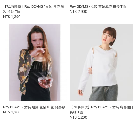
【7/1再降價】Ray BEAMS / 女裝 吊帶 層
Ray BEAMS / 女裝 蕾絲織帶 拼接 T恤
NT$ 2,900
次 抓皺 T恤
NT$ 1,390
Ray BEAMS / 女裝 透膚 花朵 印花 開襟衫
【7/1再降價】Ray BEAMS / 女裝 肩部開口
NT$ 2,366
長袖 T恤
NT$ 1,200