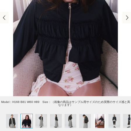
Model：H168 B81 W60 H89 Size：（画像の商品はサンプル用サイズのため実際のサイズ感と異
なります）