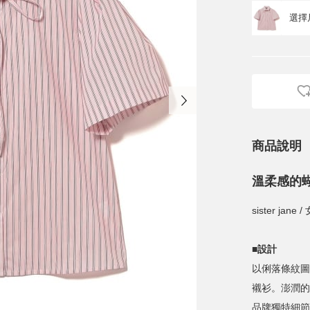
商品說明
溫柔感的
sister jan
■設計
以俐落條紋圖
襯衫。澎潤的
品牌獨特細節