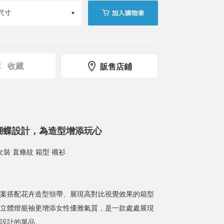
收藏
販售店鋪
蝴蝶設計，為造型增添玩心
e / 女裝 直條紋 箱型 襯衫
案搭配花卉造型領帶、展現高對比視覺效果的箱型
立體燈籠袖更增添女性優雅氣質，是一款處處展現
設計的單品。