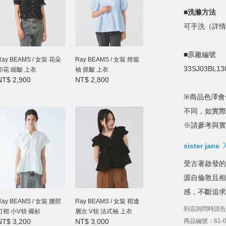
■洗滌方法
可手洗（詳情
■原廠編號
Ray BEAMS / 女裝 花朵
Ray BEAMS / 女裝 燈籠
33SJ03BL13
印花 縮皺 上衣
袖 抓皺 上衣
NT$ 2,900
NT$ 2,800
※商品色澤會
不同，如實際
※請參考與實
sister jane
受古著啟發的
源自倫敦且相
感，不斷追求
Ray BEAMS / 女裝 腰部
Ray BEAMS / 女裝 褶邊
到店詢問時請告
打褶 小V領 襯衫
層次 V領 法式袖 上衣
NT$ 3,200
NT$ 3,000
商品編號：61-01