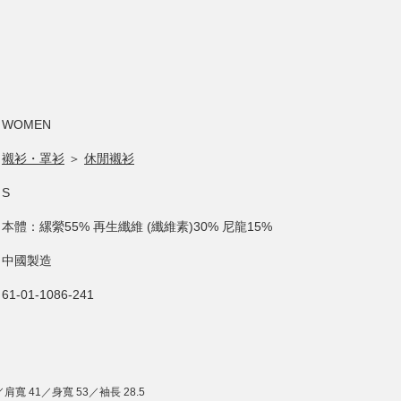
WOMEN
襯衫・罩衫
＞
休閒襯衫
S
本體：縲縈55% 再生纖維 (纖維素)30% 尼龍15%
中國製造
61-01-1086-241
／肩寬 41／身寬 53／袖長 28.5