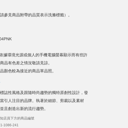
請參見商品附帶的品質表示洗滌標籤）。
04PNK
依據環境光源或個人的手機電腦螢幕顯示而有些許
商品有色差之情況敬請見諒。
品顏色較為接近的商品單品照。
標誌性風格及跟隨時尚趨勢的獨特原創性設計，發
當引人注目的品牌。執著於細節、剪裁以及素材
並且創造出新的流行趨勢。
知店員下方的商品編號
-1086-241