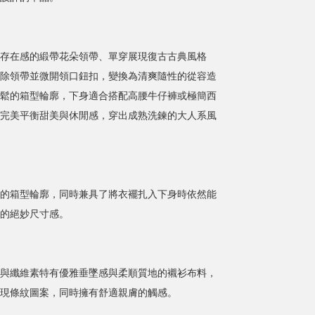
存在感的緞帶花朵領帶、單穿展現復古古典風格
除領帶並微開領口鈕扣，變換為清爽隨性的從容造
鬆的箱型輪廓，下身適合搭配高腰牛仔褲或極簡西
完美平衡甜美與休閒感，穿出成熟洗鍊的大人系風
的箱型輪廓，同時兼具了將衣襬扎入下身時依然能
的絕妙尺寸感。
與纖維素特有優雅垂墜感與柔順質地的襯衫布料，
現條紋圖案，同時擁有舒適親膚的觸感。