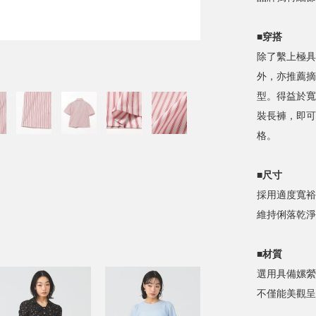
■穿搭
除了繫上極具
外，亦推薦摘
型。得益於寬
裝長褲，即可
格。
■尺寸
採用適度寬裕
維持俐落乾淨
■材質
選用具備嫘縈
不僅能美觀呈