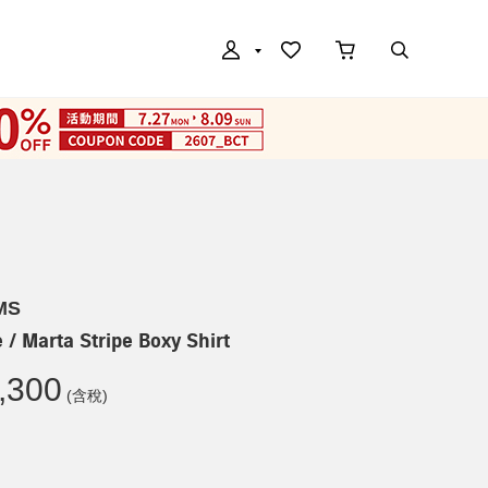
MS
e / Marta Stripe Boxy Shirt
,300
(含稅)