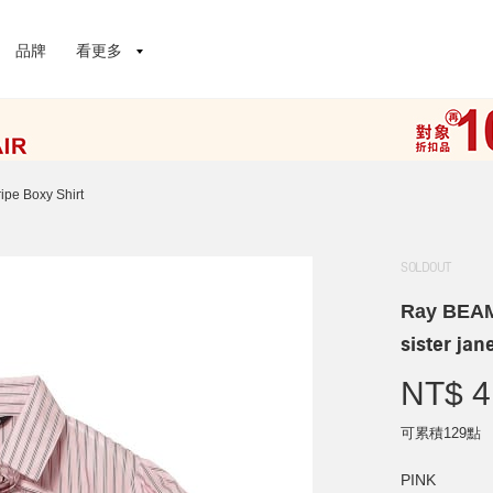
品牌
看更多
ripe Boxy Shirt
SOLDOUT
Ray BEA
sister jan
NT$ 4
可累積129點
PINK