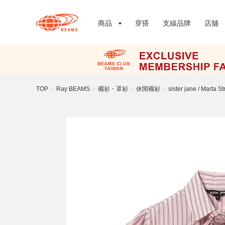
商品
穿搭
支線品牌
店舖
TOP
Ray BEAMS
襯衫・罩衫
休閒襯衫
sister jane / Marta St
>
>
>
>