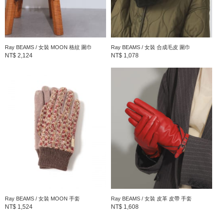
Ray BEAMS / 女裝 MOON 格紋 圍巾
Ray BEAMS / 女裝 合成毛皮 圍巾
NT$ 2,124
NT$ 1,078
Ray BEAMS / 女裝 MOON 手套
Ray BEAMS / 女裝 皮革 皮帶 手套
NT$ 1,524
NT$ 1,608