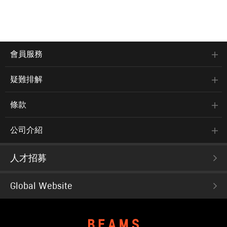
會員服務
疑難排解
條款
公司介紹
人才招募
Global Website