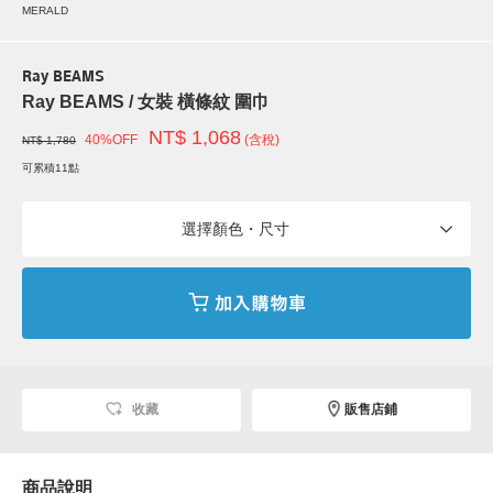
MERALD
Ray BEAMS
Ray BEAMS / 女裝 橫條紋 圍巾
NT$ 1,068
40%OFF
(含稅)
NT$ 1,780
可累積11點
選擇顏色・尺寸
收藏
販售店鋪
商品說明