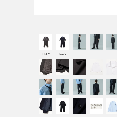
GREY
NAVY