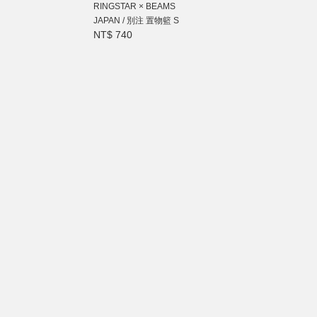
RINGSTAR × BEAMS
JAPAN / 別注 置物籃 S
NT$ 740