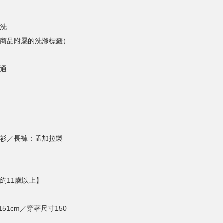
洗
商品附屬的洗滌標籤）
通
衫／長褲：孟加拉製
約11歲以上】
151cm／穿著尺寸150