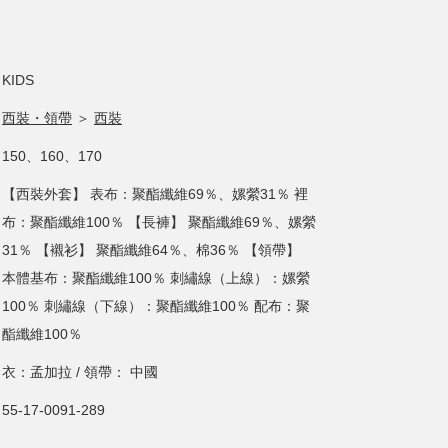
KIDS
西裝・領帶
＞
西裝
150、160、170
【西裝外套】 表布：聚酯纖維69％、嫘縈31％ 裡
布：聚酯纖維100％ 【長褲】 聚酯纖維69％、嫘縈
31％ 【襯衫】 聚酯纖維64％、棉36％ 【領帶】
本體基布：聚酯纖維100％ 刺繡線（上線）：嫘縈
100％ 刺繡線（下線）：聚酯纖維100％ 配布：聚
酯纖維100％
衣：孟加拉 / 領帶： 中國
55-17-0091-289