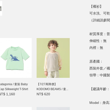
【襯衫】
可水洗、可乾
（詳細請參閱
材質厚度：普
伸縮性：無
內裡：無
原產國：
西裝外套／襯
領帶：中國製
patagonia / 童裝 Baby
【7/27再降價】
【建議年齡：
ap Silkweight T-Shirt
KODOMO BEAMS / 童...
NT$ 1,160
NT$ 620
Model：身高