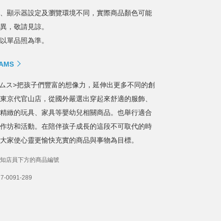
、顯示器設定及瀏覽環境不同，實際商品顏色可能
異，敬請見諒。
以單品照為準。
AMS
ームス>把孩子們豐富的想像力，延伸出更多不同的創
東京代官山店，從國外嚴選出穿起來舒適的服飾、
精緻的玩具、家具等嬰幼兒相關商品。也舉行適合
作坊和活動。在陪伴孩子成長的這段不可取代的時
大家使心靈更愉快充實的商品與事物為目標。
知店員下方的商品編號
-0091-289