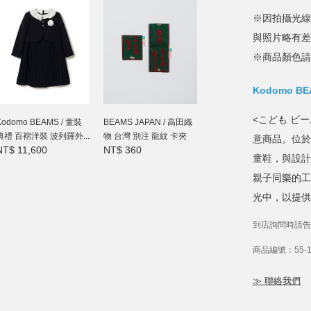
※因拍攝光線
與照片略有差
※商品顏色請
Kodomo BE
<こども ビ
Kodomo BEAMS / 童裝
BEAMS JAPAN / 高田織
典禮 百褶洋裝 波列羅外...
物 台灣 別注 龍紋 卡夾
意商品。位於
NT$ 11,600
NT$ 360
童鞋，與設計
親子同樂的工
光中，以提供
到店詢問時請告
商品編號：55-17
≫ 聯絡我們