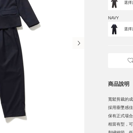
NAVY
商品說明
寬鬆剪裁的成
採用垂墜感佳
保有正式場合
相當有型，可
刺繡細節，低