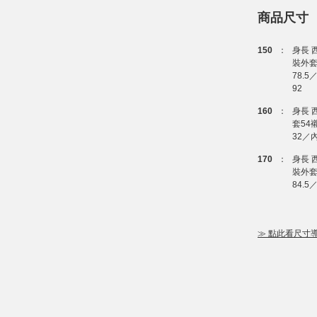
商品尺寸
150
：
身長 西
裝外套:
78.5
92
160
：
身長 
套54
32／內
170
：
身長 
裝外套5
84.5
≫ 點此看尺寸