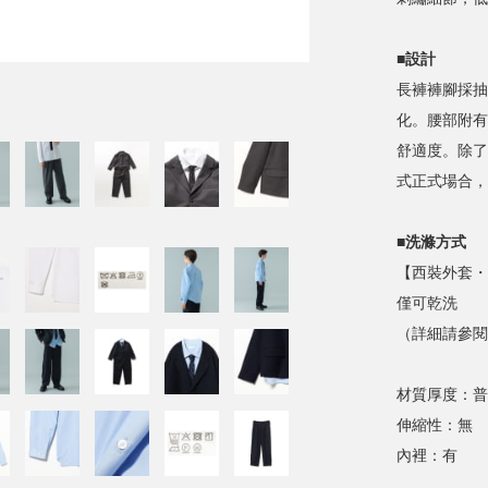
■設計
長褲褲腳採抽
化。腰部附有
舒適度。除了
式正式場合，
■洗滌方式
【西裝外套・
僅可乾洗
（詳細請參閱
材質厚度：普
伸縮性：無
內裡：有