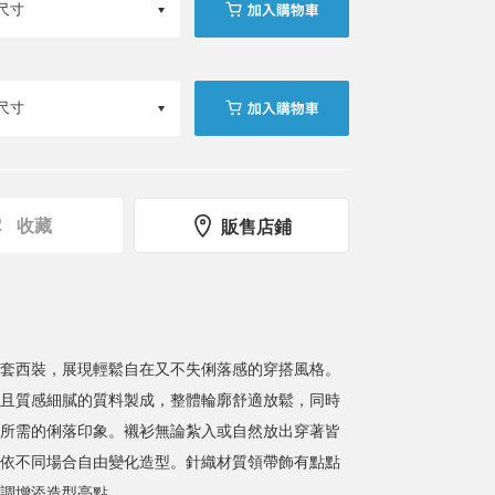
收藏
販售店鋪
套西裝，展現輕鬆自在又不失俐落感的穿搭風格。
且質感細膩的質料製成，整體輪廓舒適放鬆，同時
所需的俐落印象。襯衫無論紮入或自然放出穿著皆
依不同場合自由變化造型。針織材質領帶飾有點點
調增添造型亮點。