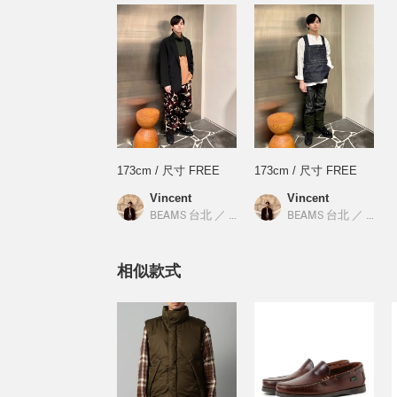
173cm / 尺寸 FREE
173cm / 尺寸 FREE
Vincent
Vincent
BEAMS 台北
／
International Gallery BEAMS
BEAMS 台北
／
Intern
相似款式