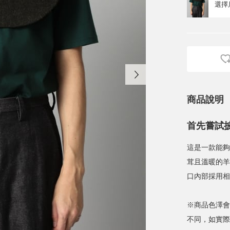
商品說明
首先嘗試
這是一款能夠
茸且溫暖的羊
口內部採用相
※商品色澤會
不同，如實際