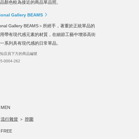
品顏色較為接近的商品單品照。
ional Gallery BEAMS
tional Gallery BEAMS＞所經手，著重於正統單品的
用帶有現代感元素的材質，在細節工藝中增添高街
一系列具有現代感的日常單品。
知店員下方的商品編號
-0004-262
MEN
流行雜貨
＞
脖圍
FREE