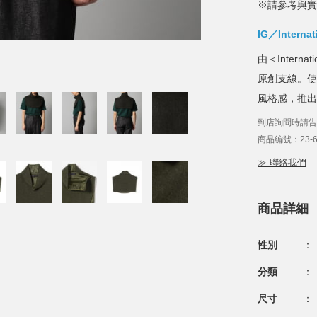
※請參考與實
IG／Internat
由＜Interna
原創支線。使
風格感，推出
到店詢問時請告
商品編號：23-65
≫ 聯絡我們
商品詳細
性別
：
分類
：
尺寸
：