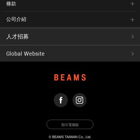
條款
公司介紹
人才招募
Global Website
FACEBOOK
INSTAGRAM
顯示電腦版
© BEAMS TAIWAN Co., Ltd.