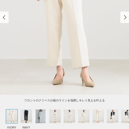
フロントのクリースが縦のラインを強調しキレイ見えを叶える
IVORY
NAVY