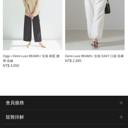
產地
：
越南製造
商品編號
：
64-23-1425-167
Oggi × Demi-Luxe BEAMS / 女裝 棉質 腰
Demi-Luxe BEAMS / 女裝 EASY 口袋 長褲
NT$ 2,495
帶 長褲
NT$ 3,050
會員服務
疑難排解