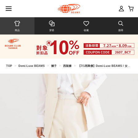
商品
穿搭
收藏
搜尋
TOP
>
Demi-Luxe BEAMS
>
褲子
>
西裝褲
>
【7/1再降價】Demi-Luxe BEAMS / 女裝 直筒 壓線 長褲