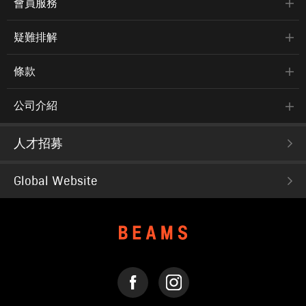
會員服務
疑難排解
條款
公司介紹
人才招募
Global Website
FACEBOOK
INSTAGRAM