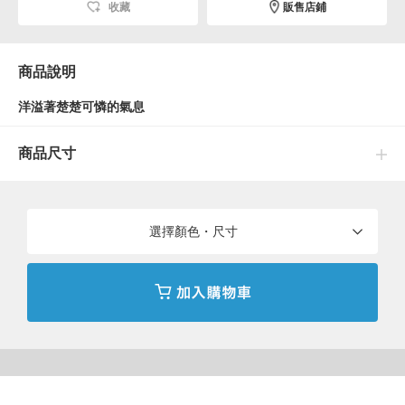
收藏
販售店鋪
商品說明
洋溢著楚楚可憐的氣息
■設計
商品尺寸
裙擺自然展開的『夏日月影洋裝』，以細緻小花圖樣搭配輕鬆舒適
的設計，營造濃厚的季節氛圍。由〈Demi-Luxe BEAMS〉特別挑
選配色，展現專屬風格。
選擇顏色・尺寸
■搭配
適合度假穿著，亦可搭配針織外套或西裝外套，延伸至日常城市穿
搭，展現多樣風格。
■細節
俐落的V領設計，搭配優雅柔美的裙擺線條，展現成熟且女性化的