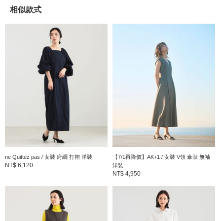
平衡美感，是適合洗練風格女性的單品。
相似款式
■尺寸
採用適度寬鬆的A字版型，不易貼合身形，穿著舒適無壓力。
■材質
使用高品質棉質料，帶來自然柔和的穿著感受。
■洗滌方式
可手洗（詳細請參閱商品附屬的洗滌標籤）
ne Quittez pas / 女裝 府綢 打褶 洋裝
【7/1再降價】AK+1 / 女裝 V領 傘狀 無袖
■關於商品說明■
NT$ 6,120
洋裝
本商品採用印度質料，部分製程由職人手工完成，因此每件商品在
NT$ 4,950
色澤、尺寸等方面可能略有差異。另因材質與印花特性，可能出現
輕微色差、織紋不均、結節、印刷偏移或刺繡造成的布面變化，皆
屬產品特性，並非瑕疵，敬請理解。