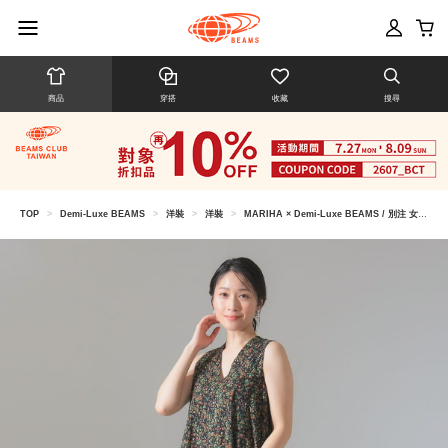
商品
穿搭
收藏
搜尋
TOP
>
Demi-Luxe BEAMS
>
洋裝
>
洋裝
>
MARIHA × Demi-Luxe BEAMS / 別注 女裝 夏日的月影 印花洋裝