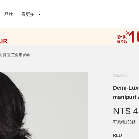
品牌
看更多
/ 女裝 雙面 三角形 絲巾
SOLDOUT
Demi-Lu
manipur
NT$ 4
可累積135點
RED