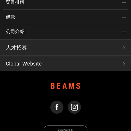
疑難排解
姿的商品，向您推薦充滿現代感的生活風格。
到店詢問時請告知店員下方的商品編號
條款
商品編號：93-11-0424-644
» 聯絡我們
公司介紹
人才招募
商品詳細
性別
：
WOMEN
Global Website
分類
：
襯衫・罩衫
＞
休閒襯衫
尺寸
：
S、M
素材
：
聚酯纖維100%
產地
：
中國製造
FACEBOOK
INSTAGRAM
商品編號
：
93-11-0424-644
顯示電腦版