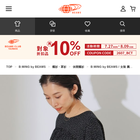
商品
穿搭
收藏
搜尋
TOP
>
B:MING by BEAMS
>
襯衫・罩衫
>
休閒襯衫
>
B:MING by BEAMS / 女裝 圓點 蓬袖 上衣