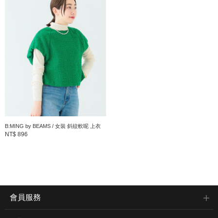
■材質
輕盈柔軟的材質。實現不易起皺，日常生活中也可輕鬆搭配的一款
◎
■洗滌方式
可水洗（洗滌方式請參考洗標。）
◆同材質的連身裙款。
商品編號：93-26-0886-644
B:MING by BEAMS / 女裝 斜紋軟呢 上衣
NT$ 896
※商品色澤會依據環境光源或個人的手機電腦螢幕顯示而有些許不
同，如實際商品有色差之情況敬請見諒。
※請參考與實品顏色較為接近的商品單品照。
B:MING by BEAMS
會員服務
男女裝的休閒服到職場風格，到童裝、嬰兒服及生活用品等多采多