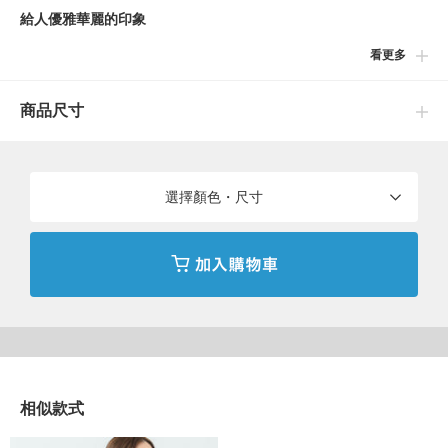
給人優雅華麗的印象
看更多
■設計
使用〈B:MING by BEAMS〉原創點點印花設計的女裝襯衫登場。
商品尺寸
正面採用大量的褶皺剪裁，更加突顯出整體的設計亮點。袖口處的
打摺設計更是給人高級氛圍的印象。背部淚滴式鈕扣的細節設計更
是為這套襯衫添增女性氣息。
選擇顏色・尺寸
■搭配
不論休閒甚至正式風格皆能輕鬆搭配。即使是休閒的下身褲款也能
展現出極致優雅的氣質氛圍。
■尺寸
身寬採用毫無負擔的寬鬆版型。其中略短的衣長設計為特徵，寬鬆
版型或帶有份量感的下身褲款皆可營造出完美的協調感。
相似款式