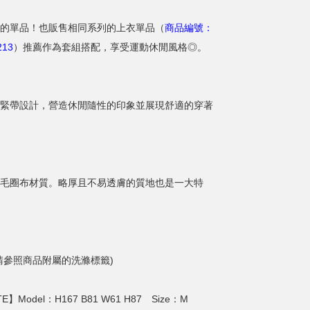
的單品！也販售相同系列的上衣單品（
商品編號：
213
）推薦作為套組搭配，享受運動休閒風格◎。
緊帶設計，營造休閒隨性的印象並展現舒適的穿著
毛圈布材質。略厚且不易透膚的質地也是一大特
請參照商品附屬的洗滌標籤)
E】Model：H167 B81 W61 H87 Size：M