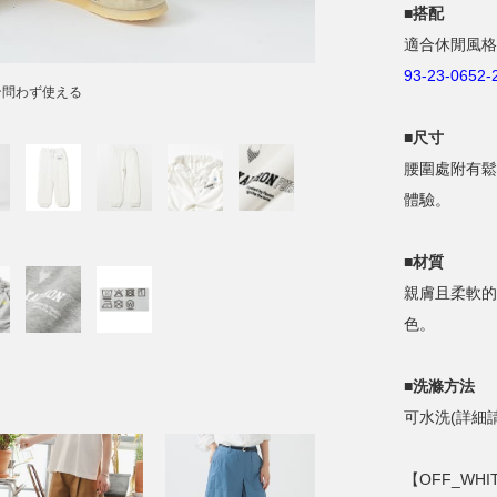
■搭配
適合休閒風格
93-23-0652-
ン問わず使える
■尺寸
腰圍處附有鬆
體驗。
■材質
親膚且柔軟的
色。
■洗滌方法
可水洗(詳細
【OFF_WHIT