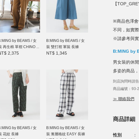
【TOP_GREY
※商品色澤會
不同，如實際
※請參考與實
B:MING by BEAMS / 女
B:MING by BEAMS / 女
裝 再生棉 單褶 CHINO ...
裝 雙打褶 軍裝 長褲
B:MING by
NT$ 2,375
NT$ 1,345
男女裝的休閒
多姿的商品，
到店詢問時請告
商品編號：93-23
≫ 聯絡我們
商品詳細
B:MING by BEAMS / 女
B:MING by BEAMS / 女
裝 花紋 長褲
裝 漸層格紋 EASY 長褲
性別
：