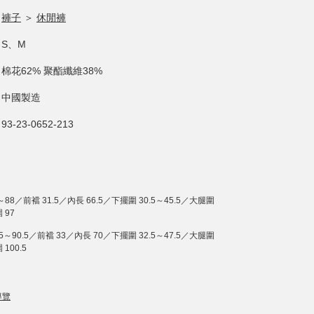
褲子
＞
休閒褲
S、M
棉花62% 聚酯纖維38%
中國製造
93-23-0652-213
～88／前襠 31.5／內長 66.5／下擺圍 30.5～45.5／大腿圍
 97
.5～90.5／前襠 33／內長 70／下擺圍 32.5～47.5／大腿圍
100.5
導覽