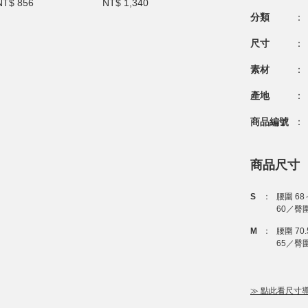
NT$ 856
NT$ 1,340
分類
：
尺寸
：
素材
：
產地
：
商品編號
：
商品尺寸
S
：
腰圍 68
60／臀圍
M
：
腰圍 70
65／臀圍 
≫ 點此看尺寸