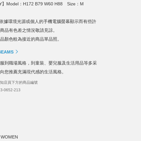
】Model：H172 B79 W60 H88 Size：M
依據環境光源或個人的手機電腦螢幕顯示而有些許
商品有色差之情況敬請見諒。
品顏色較為接近的商品單品照。
 BEAMS
服到職場風格，到童裝、嬰兒服及生活用品等多采
向您推薦充滿現代感的生活風格。
知店員下方的商品編號
-0652-213
WOMEN