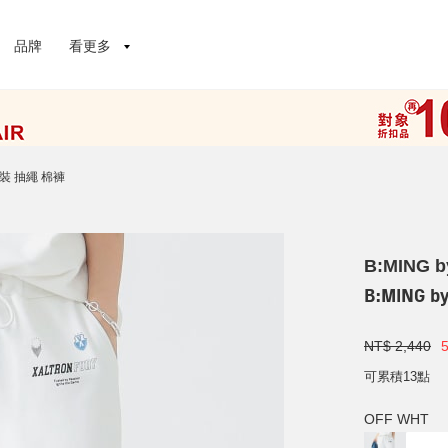
品牌
看更多
 女裝 抽繩 棉褲
B:MING 
B:MING 
NT$ 2,440
可累積13點
OFF WHT