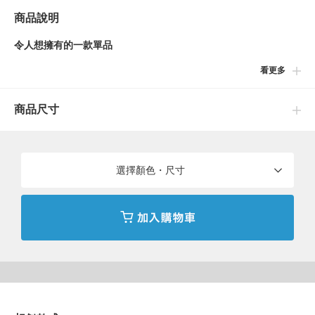
商品說明
令人想擁有的一款單品
看更多
可與另外販售的喜平鍊和圓鍊等項鍊款式組合，作為墜飾搭配。同
時也能夠當作鑰匙圈的裝飾品。根據搭配點子可以享受多樣化的使
商品尺寸
用方式。
【關於飾品・小物的說明】
・貴金屬會因體質的不同，可能產生搔癢和起疹的情況。
選擇顏色・尺寸
・如果皮膚感受不適，請立即停止使用，並諮詢專業醫生。
・敬請避免於做家務、運動、就寢或照顧嬰幼兒時配戴，有可能會
對身體造成危害。
・因為具有高度熱傳導性，所以在高溫或寒冷的場所配戴，可能造
成燒傷或凍傷等情形，敬請注意。
・請妥善保管，以防嬰幼兒誤食。