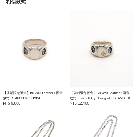
相似款式
Bill Wall Leather
誕生於1985年加州馬里布，由William Craig Wall所創立的品牌
。
以獨到的機能美感，和深受馬里布天然資源與動物所?發，纖細兼
具力度的嚴選商品。是目前世界上屈指可數的銀飾品牌之一。
到店詢問時請告知店員下方的商品編號
商品編號：79-10-0017-328
» 聯絡我們
商品詳細
【店鋪限定販售】Bill Wall Leather / 圖章
【店鋪限定販售】Bill Wall Leather / 圖章
性別
：
MEN
戒指 BEAMS EXCLUSIVE
戒指 （with 18k yellow gold）BEAMS EX...
NT$ 9,600
NT$ 12,400
分類
：
飾品
＞
項鍊
尺寸
：
FREE
素材
：
silver925