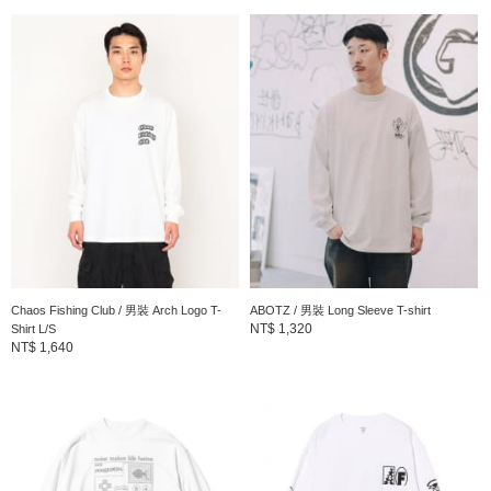
■尺寸
寬鬆版型。
■洗滌方式
可水洗或濕洗
（詳情請參考商品的洗滌標籤）
BEAMS T
2002年以「ART FOR EVERYDAY」的主題誕生的 T-SHIRT 專門
支線。將世界性的藝術圖像以 T-SHIRT 即是畫布的概念呈現。與
Chaos Fishing Club / 男裝 Arch Logo T-
ABOTZ / 男裝 Long Sleeve T-shirt
NT$ 1,320
Shirt L/S
電玩遊戲、動漫等看似與時尚無關的產業進行品牌合作，將
NT$ 1,640
BEAMS 無邊境的文化概念更進一步的發展。
到店詢問時請告知店員下方的商品編號
商品編號：75-13-0998-146
» 聯絡我們