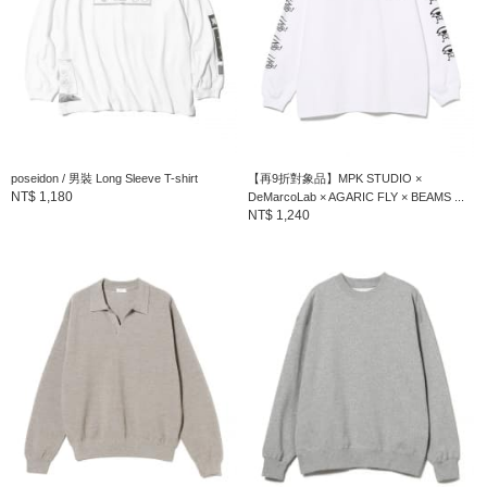
商品詳細
性別
：
MEN
分類
：
上衣
＞
衛衣
poseidon / 男裝 Long Sleeve T-shirt
【再9折對象品】MPK STUDIO ×
尺寸
：
S、M、L、XL
NT$ 1,180
DeMarcoLab × AGARIC FLY × BEAMS ...
NT$ 1,240
素材
：
本體：棉100% 羅紋部分：棉96% 彈性纖維4%
產地
：
中國製造
商品編號
：
75-13-0998-146