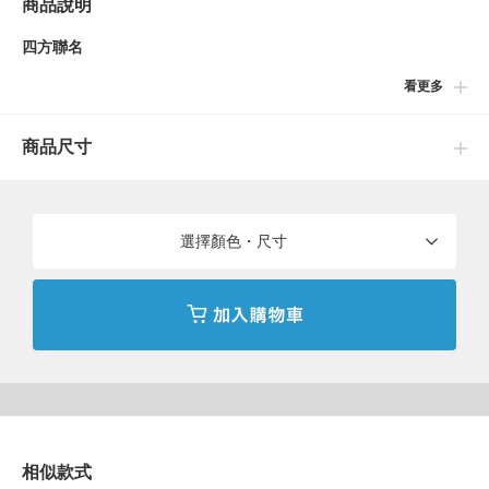
商品說明
四方聯名
看更多
以澳洲為據點活動的獨立出版社〈MPK STUDIO〉、來自台灣的
街頭品牌〈DeMarcoLab〉，以及以澳洲藝術家Ed Davis為核心的
商品尺寸
藝術團體〈AGARIC FLY〉。此次由〈BEAMS T〉加入，促成橫
跨國界與文化的四方特別聯名合作。本次系列以 “HEAD LIKE A
HOLE” 為主題，由〈AGARIC FLY〉的Ed Davis擔任圖像監修。
收錄該藝術作品的ZINE由〈MPK STUDIO〉負責裝訂製作，完成
選擇顏色・尺寸
為象徵本次企劃世界觀的重要作品。
■設計
服裝系列運用該ZINE的圖像設計，由〈BEAMS T〉打造短袖T
恤、長袖T恤及連帽上衣，共8款單品。此外，〈DeMarcoLab〉則
推出將圖像大膽滿版呈現的外套與長褲套裝，為整體系列增添層次
與立體感。
相似款式