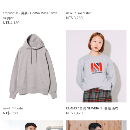
crepuscule / 男裝 / Co/Wo Moss Stitch
newT / Sweatshirt
NT$ 3,280
Skipper
NT$ 4,130
newT / Hoodie
BEAMS / 男裝 NEWBIRTH 圓領 衛衣
NT$ 3,580
NT$ 1,420