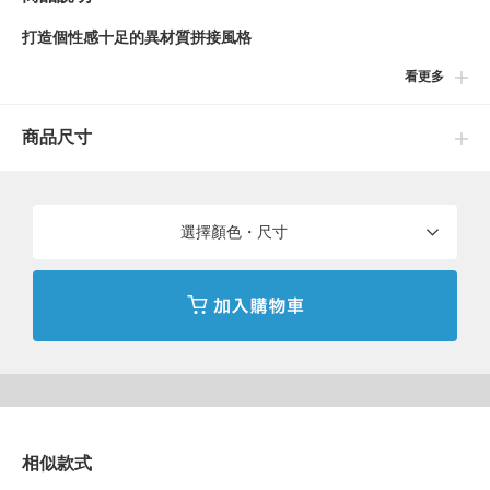
打造個性感十足的異材質拼接風格
看更多
洋溢著自然質感的上衣款式，是春夏季節的完美選擇。使用清爽親
膚的毛絨布料作為衣料主體，搭配手繪風鬱金香圖案的荷葉下擺，
商品尺寸
異材質拼接設計讓小小時尚迷愛不釋手。恰到好處的肩線設計，不
僅活動自如，也打造出更加舒適的穿著體驗。腰部採用鬆緊帶設
計，方便小朋友自己穿脫、換衣更輕鬆。
不只適合單穿，也可搭配針織衫或襯衫作為外搭，展現多變的穿搭
選擇顏色・尺寸
風格。與丹寧褲、短褲等各式下身單品也都非常合拍，是實穿度極
高的一件單品。
※依尺寸不同，品牌標籤顏色亦有區別：
・90～120cm 為「米白色標籤」
・130～150cm 為「藏青色標籤」
相似款式
Model：H108（cm）Size：110 ※商品色澤會依據環境光源或個