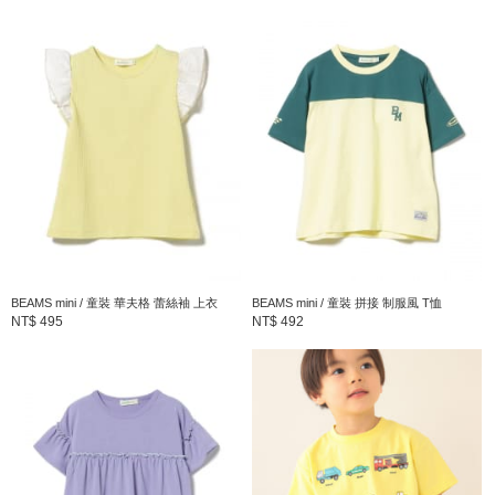
人的手機電腦螢幕顯示而有些許不同，如實際商品有色差之情況敬
請見諒。
※請參考與實品顏色較為接近的商品單品照。
BEAMS mini
以“將BEAMS的安心感和信賴感發展到童裝”的心情展開的＜
BEAMS mini＞。強調不一昧配合大人的風格，讓孩子樂於自己選
擇喜好的理念。主要以3~7歲可愛調皮的風格和8~12歲些許早熟
的”Boy”&”Girls”的風格所提案的支線品牌。
BEAMS mini / 童裝 華夫格 蕾絲袖 上衣
BEAMS mini / 童裝 拼接 制服風 T恤
到店詢問時請告知店員下方的商品編號
NT$ 495
NT$ 492
商品編號：45-04-0085-829
» 聯絡我們
商品詳細
性別
：
KIDS