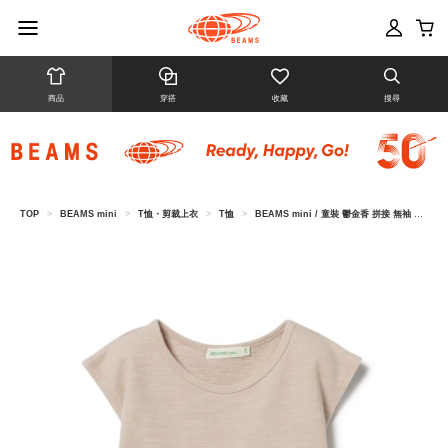
商品
穿搭
收藏
搜尋
TOP
>
BEAMS mini
>
T恤・剪裁上衣
>
T恤
>
BEAMS mini / 童裝 鬱金香 拼接 無袖 上衣