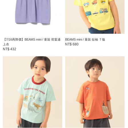
分類
：
T恤・剪裁上衣
＞
T恤
尺寸
：
90、100、110、120、130、140、150
本体：棉花51% 聚酯纖維47% 彈性纖維2% 其他布
【7/16再降價】BEAMS mini / 童裝 荷葉邊
BEAMS mini / 童裝 短袖 Ｔ恤
素材
：
NT$ 680
上衣
NT$ 432
料：棉花100%
產地
：
CHINA
商品編號
：
45-04-0085-829